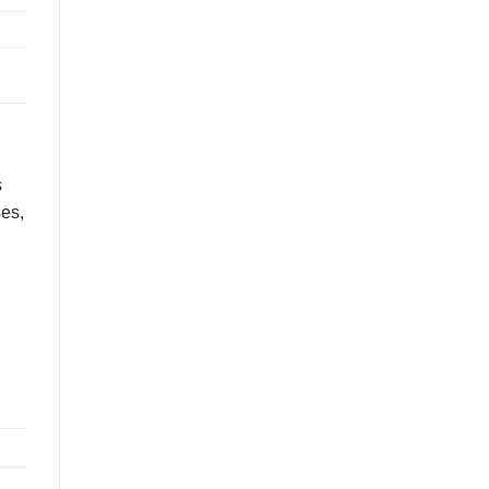
s
ses,