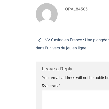
OPAL84505
NV Casino en France : Une plongée s
dans l’univers du jeu en ligne
Leave a Reply
Your email address will not be publish
Comment
*