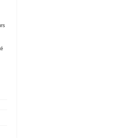
urs
té