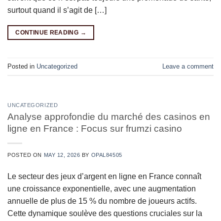
surtout quand il s’agit de […]
CONTINUE READING
→
Posted in
Uncategorized
Leave a comment
UNCATEGORIZED
Analyse approfondie du marché des casinos en
ligne en France : Focus sur frumzi casino
POSTED ON
MAY 12, 2026
BY
OPAL84505
Le secteur des jeux d’argent en ligne en France connaît
une croissance exponentielle, avec une augmentation
annuelle de plus de 15 % du nombre de joueurs actifs.
Cette dynamique soulève des questions cruciales sur la