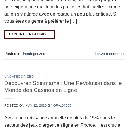
une expérience qui, loin des paillettes habituelles, mérite
qu’on s’y attarde avec un regard un peu plus critique. Si
vous êtes du genre à préférer le […]
CONTINUE READING
→
Posted in
Uncategorized
Leave a comment
UNCATEGORIZED
Découvrez Spinmama : Une Révolution dans le
Monde des Casinos en Ligne
POSTED ON
MAY 12, 2026
BY
OPAL84505
Avec une croissance annuelle de plus de 15% dans le
secteur des jeux d’argent en ligne en France, il est crucial