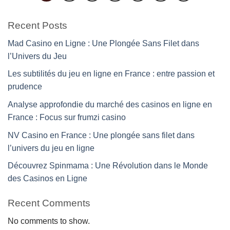
Recent Posts
Mad Casino en Ligne : Une Plongée Sans Filet dans
l’Univers du Jeu
Les subtilités du jeu en ligne en France : entre passion et
prudence
Analyse approfondie du marché des casinos en ligne en
France : Focus sur frumzi casino
NV Casino en France : Une plongée sans filet dans
l’univers du jeu en ligne
Découvrez Spinmama : Une Révolution dans le Monde
des Casinos en Ligne
Recent Comments
No comments to show.