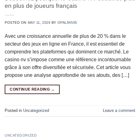
en plus de joueurs français
POSTED ON
MAY 11, 2026
BY
OPAL84505
Avec une croissance annuelle de plus de 20 % dans le
secteur des jeux en ligne en France, il est essentiel de
comprendre les plateformes qui dominent ce marché. Le
casino nv s’impose comme une référence incontournable
grâce à son offre diversifiée et sécurisée. Cet article vous
propose une analyse approfondie de ses atouts, des […]
CONTINUE READING
→
Posted in
Uncategorized
Leave a comment
UNCATEGORIZED