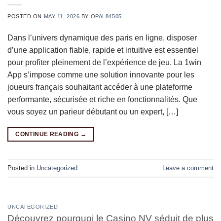
POSTED ON
MAY 11, 2026
BY
OPAL84505
Dans l’univers dynamique des paris en ligne, disposer
d’une application fiable, rapide et intuitive est essentiel
pour profiter pleinement de l’expérience de jeu. La 1win
App s’impose comme une solution innovante pour les
joueurs français souhaitant accéder à une plateforme
performante, sécurisée et riche en fonctionnalités. Que
vous soyez un parieur débutant ou un expert, […]
CONTINUE READING
→
Posted in
Uncategorized
Leave a comment
UNCATEGORIZED
Découvrez pourquoi le Casino NV séduit de plus