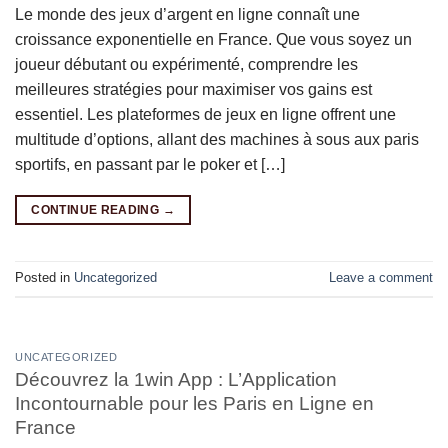
Le monde des jeux d’argent en ligne connaît une
croissance exponentielle en France. Que vous soyez un
joueur débutant ou expérimenté, comprendre les
meilleures stratégies pour maximiser vos gains est
essentiel. Les plateformes de jeux en ligne offrent une
multitude d’options, allant des machines à sous aux paris
sportifs, en passant par le poker et […]
CONTINUE READING
→
Posted in
Uncategorized
Leave a comment
UNCATEGORIZED
Découvrez la 1win App : L’Application
Incontournable pour les Paris en Ligne en
France