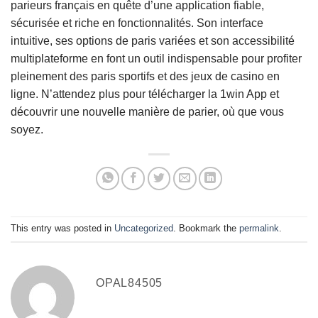
parieurs français en quête d’une application fiable,
sécurisée et riche en fonctionnalités. Son interface
intuitive, ses options de paris variées et son accessibilité
multiplateforme en font un outil indispensable pour profiter
pleinement des paris sportifs et des jeux de casino en
ligne. N’attendez plus pour télécharger la 1win App et
découvrir une nouvelle manière de parier, où que vous
soyez.
This entry was posted in
Uncategorized
. Bookmark the
permalink
.
OPAL84505