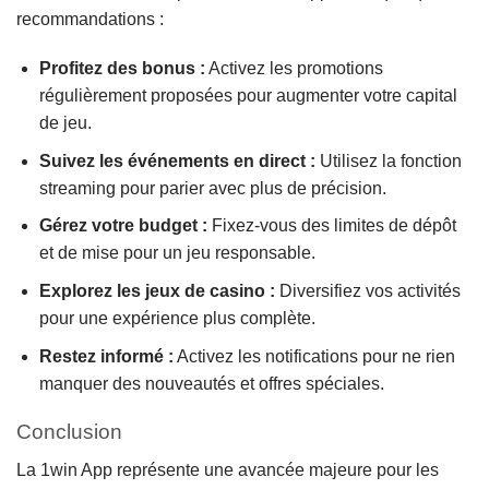
recommandations :
Profitez des bonus :
Activez les promotions
régulièrement proposées pour augmenter votre capital
de jeu.
Suivez les événements en direct :
Utilisez la fonction
streaming pour parier avec plus de précision.
Gérez votre budget :
Fixez-vous des limites de dépôt
et de mise pour un jeu responsable.
Explorez les jeux de casino :
Diversifiez vos activités
pour une expérience plus complète.
Restez informé :
Activez les notifications pour ne rien
manquer des nouveautés et offres spéciales.
Conclusion
La 1win App représente une avancée majeure pour les