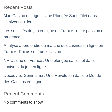
Recent Posts
Mad Casino en Ligne : Une Plongée Sans Filet dans
l’Univers du Jeu
Les subtilités du jeu en ligne en France : entre passion et
prudence
Analyse approfondie du marché des casinos en ligne en
France : Focus sur frumzi casino
NV Casino en France : Une plongée sans filet dans
l’univers du jeu en ligne
Découvrez Spinmama : Une Révolution dans le Monde
des Casinos en Ligne
Recent Comments
No comments to show.