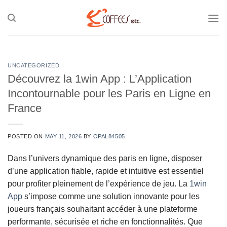
Skip
to
content
UNCATEGORIZED
Découvrez la 1win App : L’Application
Incontournable pour les Paris en Ligne en
France
POSTED ON
MAY 11, 2026
BY
OPAL84505
Dans l’univers dynamique des paris en ligne, disposer
d’une application fiable, rapide et intuitive est essentiel
pour profiter pleinement de l’expérience de jeu. La
1win
App
s’impose comme une solution innovante pour les
joueurs français souhaitant accéder à une plateforme
performante, sécurisée et riche en fonctionnalités. Que