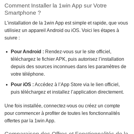
Comment Installer la 1win App sur Votre
Smartphone ?
L’installation de la 1win App est simple et rapide, que vous
utilisiez un appareil Android ou iOS. Voici les étapes à
suivre :
Pour Android :
Rendez-vous sur le site officiel,
téléchargez le fichier APK, puis autorisez l’installation
depuis des sources inconnues dans les paramètres de
votre téléphone.
Pour iOS :
Accédez à l’App Store via le lien officiel,
puis téléchargez et installez l’application directement.
Une fois installée, connectez-vous ou créez un compte
pour commencer à profiter de toutes les fonctionnalités
offertes par la 1win App.
Comparaison des Offres et Fonctionnalités de la