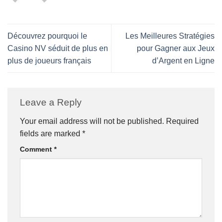
Découvrez pourquoi le
Les Meilleures Stratégies
Casino NV séduit de plus en
pour Gagner aux Jeux
plus de joueurs français
d’Argent en Ligne
Leave a Reply
Your email address will not be published.
Required
fields are marked
*
Comment
*