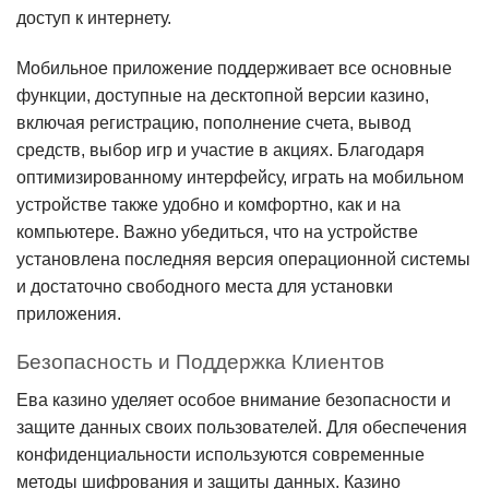
доступ к интернету.
Мобильное приложение поддерживает все основные
функции, доступные на десктопной версии казино,
включая регистрацию, пополнение счета, вывод
средств, выбор игр и участие в акциях. Благодаря
оптимизированному интерфейсу, играть на мобильном
устройстве также удобно и комфортно, как и на
компьютере. Важно убедиться, что на устройстве
установлена последняя версия операционной системы
и достаточно свободного места для установки
приложения.
Безопасность и Поддержка Клиентов
Ева казино уделяет особое внимание безопасности и
защите данных своих пользователей. Для обеспечения
конфиденциальности используются современные
методы шифрования и защиты данных. Казино