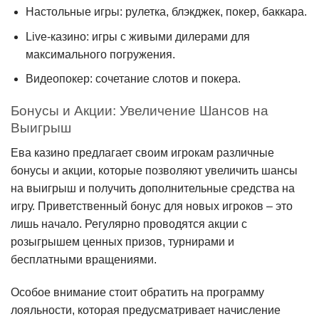
Настольные игры: рулетка, блэкджек, покер, баккара.
Live-казино: игры с живыми дилерами для
максимального погружения.
Видеопокер: сочетание слотов и покера.
Бонусы и Акции: Увеличение Шансов на
Выигрыш
Ева казино предлагает своим игрокам различные
бонусы и акции, которые позволяют увеличить шансы
на выигрыш и получить дополнительные средства на
игру. Приветственный бонус для новых игроков – это
лишь начало. Регулярно проводятся акции с
розыгрышем ценных призов, турнирами и
бесплатными вращениями.
Особое внимание стоит обратить на программу
лояльности, которая предусматривает начисление