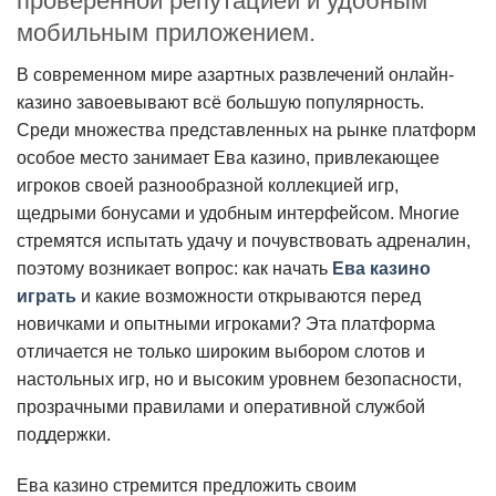
проверенной репутацией и удобным
мобильным приложением.
В современном мире азартных развлечений онлайн-
казино завоевывают всё большую популярность.
Среди множества представленных на рынке платформ
особое место занимает Ева казино, привлекающее
игроков своей разнообразной коллекцией игр,
щедрыми бонусами и удобным интерфейсом. Многие
стремятся испытать удачу и почувствовать адреналин,
поэтому возникает вопрос: как начать
Ева казино
играть
и какие возможности открываются перед
новичками и опытными игроками? Эта платформа
отличается не только широким выбором слотов и
настольных игр, но и высоким уровнем безопасности,
прозрачными правилами и оперативной службой
поддержки.
Ева казино стремится предложить своим