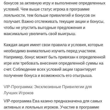
бонусов за активную игру и выполнение определенных
условий. Чем выше статус игрока в программе
лояльности, тем больше привилегий и бонусов он
получает. Важно отслеживать текущие акции и бонусы,
чтобы не упустить выгодные предложения и
максимально увеличить свой выигрыш.
Каждая акция имеет свои правила и условия, которые
необходимо внимательно изучить перед участием.
Например, бонус может быть привязан к определенной
игре или требовать внесения определенной суммы на
счет. Соблюдение всех условий акции гарантирует
получение бонуса и возможность его отыгрыша.
VIP-Программа: Эксклюзивные Привилегии для
Лучших Игроков
VIP-программа Ева казино предназначена для самых
активных и лояльных игроков. Участие в программе