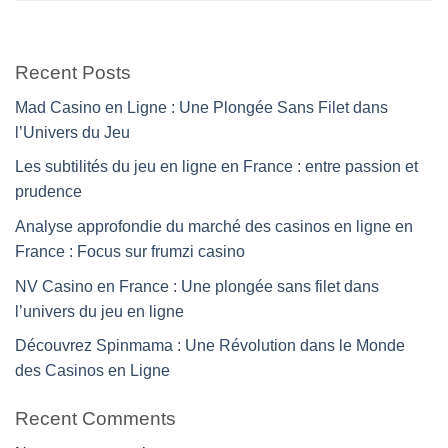
Recent Posts
Mad Casino en Ligne : Une Plongée Sans Filet dans
l’Univers du Jeu
Les subtilités du jeu en ligne en France : entre passion et
prudence
Analyse approfondie du marché des casinos en ligne en
France : Focus sur frumzi casino
NV Casino en France : Une plongée sans filet dans
l’univers du jeu en ligne
Découvrez Spinmama : Une Révolution dans le Monde
des Casinos en Ligne
Recent Comments