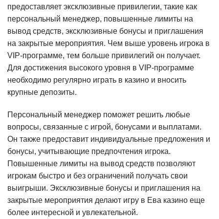
предоставляет эксклюзивные привилегии, такие как
персональный менеджер, повышенные лимиты на
вывод средств, эксклюзивные бонусы и приглашения
на закрытые мероприятия. Чем выше уровень игрока в
VIP-программе, тем больше привилегий он получает.
Для достижения высокого уровня в VIP-программе
необходимо регулярно играть в казино и вносить
крупные депозиты.
Персональный менеджер поможет решить любые
вопросы, связанные с игрой, бонусами и выплатами.
Он также предоставит индивидуальные предложения и
бонусы, учитывающие предпочтения игрока.
Повышенные лимиты на вывод средств позволяют
игрокам быстро и без ограничений получать свои
выигрыши. Эксклюзивные бонусы и приглашения на
закрытые мероприятия делают игру в Ева казино еще
более интересной и увлекательной.