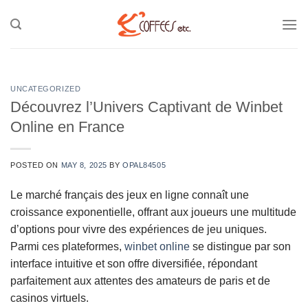
Skip
to
content
UNCATEGORIZED
Découvrez l’Univers Captivant de Winbet
Online en France
POSTED ON
MAY 8, 2025
BY
OPAL84505
Le marché français des jeux en ligne connaît une
croissance exponentielle, offrant aux joueurs une multitude
d’options pour vivre des expériences de jeu uniques.
Parmi ces plateformes,
winbet online
se distingue par son
interface intuitive et son offre diversifiée, répondant
parfaitement aux attentes des amateurs de paris et de
casinos virtuels.