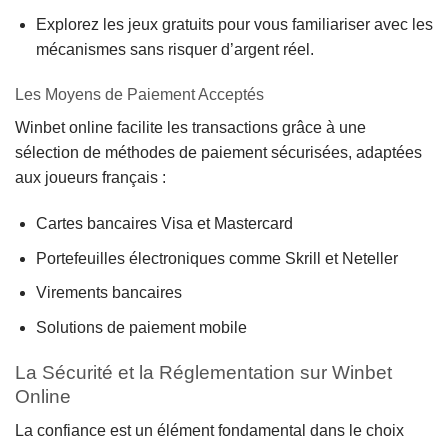
Explorez les jeux gratuits pour vous familiariser avec les
mécanismes sans risquer d’argent réel.
Les Moyens de Paiement Acceptés
Winbet online facilite les transactions grâce à une
sélection de méthodes de paiement sécurisées, adaptées
aux joueurs français :
Cartes bancaires Visa et Mastercard
Portefeuilles électroniques comme Skrill et Neteller
Virements bancaires
Solutions de paiement mobile
La Sécurité et la Réglementation sur Winbet
Online
La confiance est un élément fondamental dans le choix