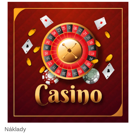
Náklady