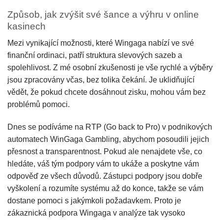
Způsob, jak zvýšit své šance a výhru v online
kasinech
Mezi vynikající možnosti, které Wingaga nabízí ve své
finanční ordinaci, patří struktura slevových sazeb a
spolehlivost. Z mé osobní zkušenosti je vše rychlé a výběry
jsou zpracovány včas, bez tolika čekání. Je uklidňující
vědět, že pokud chcete dosáhnout zisku, mohou vám bez
problémů pomoci.
Dnes se podíváme na RTP (Go back to Pro) v podnikových
automatech WinGaga Gambling, abychom posoudili jejich
přesnost a transparentnost. Pokud ale nenajdete vše, co
hledáte, váš tým podpory vám to ukáže a poskytne vám
odpověď ze všech důvodů. Zástupci podpory jsou dobře
vyškolení a rozumíte systému až do konce, takže se vám
dostane pomoci s jakýmkoli požadavkem. Proto je
zákaznická podpora Wingaga v analýze tak vysoko