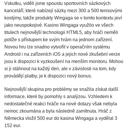
Vskutku, viděli jsme spoustu sportovních sázkových
kanceláří, které nabízejí sázky mezi 300 a 500 tenisovými
kostýmy, takže produkty Wingaga se v tomto kontextu jeví
jako neuspokojivé. Kasino Wingaga využilo ve všech
titulech nejnovější technologii HTML5, aby hráči neměli
potíže s přístupem ke svým hrám na jednom zařízení.
Novou hru lze snadno vytvořit v operačním systému
Android i na zařízeních iOS a jejich nové zkušební verze
jsou k dispozici k vyzkoušení na menším monitoru. Mohou
si ji stáhnout na každý den, ale v závislosti na tom, kdy
provádějí platby, je k dispozici nový bonus.
Nejnovější skupina pro problémy se snažila získat další
informace, které by pomohly s analýzou. Vzhledem k
nedostatečné reakci hráče na nové dotazy však nebyla
nemoc zkoumána a byla následně zamítnuta. Hráč z
Německa vložil 500 eur do kasina Wingaga a vydělal 3
152 eur.