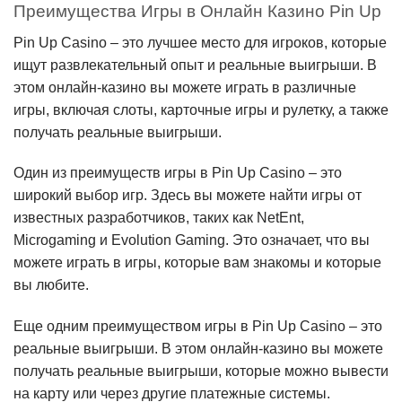
Преимущества Игры в Онлайн Казино Pin Up
Pin Up Casino – это лучшее место для игроков, которые
ищут развлекательный опыт и реальные выигрыши. В
этом онлайн-казино вы можете играть в различные
игры, включая слоты, карточные игры и рулетку, а также
получать реальные выигрыши.
Один из преимуществ игры в Pin Up Casino – это
широкий выбор игр. Здесь вы можете найти игры от
известных разработчиков, таких как NetEnt,
Microgaming и Evolution Gaming. Это означает, что вы
можете играть в игры, которые вам знакомы и которые
вы любите.
Еще одним преимуществом игры в Pin Up Casino – это
реальные выигрыши. В этом онлайн-казино вы можете
получать реальные выигрыши, которые можно вывести
на карту или через другие платежные системы.