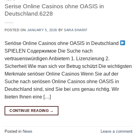
Serise Online Casinos ohne OASIS in
Deutschland.6228
POSTED ON
JANUARY 5, 2026
BY
SARA SHARIF
Seriöse Online Casinos ohne OASIS in Deutschland
SPIELEN Содержимое Die Suche nach
vertrauenswürdigen Anbietern 1. Lizenzierung 2.
Sicherheit Wie man sich vor Betrug schützt Die wichtigsten
Merkmale seriöser Online Casinos Wenn Sie auf der
Suche nach seriösen Online Casinos ohne OASIS in
Deutschland sind, sind Sie bei uns genau richtig. Wir
bieten Ihnen eine […]
CONTINUE READING
→
Posted in
News
Leave a comment