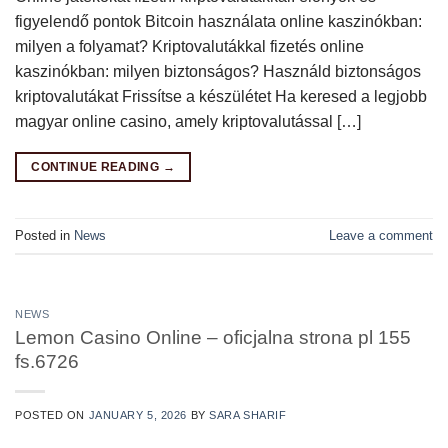
figyelendő pontok Bitcoin használata online kaszinókban:
milyen a folyamat? Kriptovalutákkal fizetés online
kaszinókban: milyen biztonságos? Használd biztonságos
kriptovalutákat Frissítse a készülétet Ha keresed a legjobb
magyar online casino, amely kriptovalutással […]
CONTINUE READING
→
Posted in
News
Leave a comment
NEWS
Lemon Casino Online – oficjalna strona pl 155
fs.6726
POSTED ON
JANUARY 5, 2026
BY
SARA SHARIF