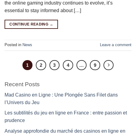
the online gaming industry continues to evolve, it’s
essential to stay informed about […]
CONTINUE READING
→
Posted in
News
Leave a comment
1
2
3
4
…
9
Recent Posts
Mad Casino en Ligne : Une Plongée Sans Filet dans
l’Univers du Jeu
Les subtilités du jeu en ligne en France : entre passion et
prudence
Analyse approfondie du marché des casinos en ligne en