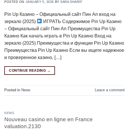
POSTED ON
JANUARY 5, 2026
BY
SARA SHARIF
Pin Up Казино – Официальный сайт Пин Ап вход на
зеркало (2025)
ИГРАТЬ Содержимое Pin Up Казино
– Официальный сайт Пин Ап Преимущества Pin Up
Казино Как начать играть в Pin Up Казино Вход на
зеркало (2025) Преимущества и функции Pin Up Казино
Преимущества Pin Up Казино Если вы ищете надежное
и проверенное казино, […]
CONTINUE READING
→
Posted in
News
Leave a comment
NEWS
Nouveau casino en ligne en France
valuation.2130