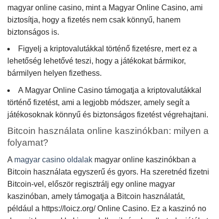
magyar online casino, mint a Magyar Online Casino, ami
biztosítja, hogy a fizetés nem csak könnyű, hanem
biztonságos is.
Figyelj a kriptovalutákkal történő fizetésre, mert ez a
lehetőség lehetővé teszi, hogy a játékokat bármikor,
bármilyen helyen fizethess.
A Magyar Online Casino támogatja a kriptovalutákkal
történő fizetést, ami a legjobb módszer, amely segít a
játékosoknak könnyű és biztonságos fizetést végrehajtani.
Bitcoin használata online kaszinókban: milyen a
folyamat?
A
magyar casino oldalak
magyar online kaszinókban a
Bitcoin használata egyszerű és gyors. Ha szeretnéd fizetni
Bitcoin-vel, először regisztrálj egy online magyar
kaszinóban, amely támogatja a Bitcoin használatát,
például a https://loicz.org/ Online Casino. Ez a kaszinó no