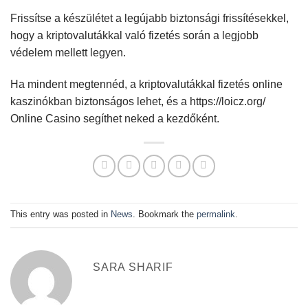
Frissítse a készülétet a legújabb biztonsági frissítésekkel,
hogy a kriptovalutákkal való fizetés során a legjobb
védelem mellett legyen.
Ha mindent megtennéd, a kriptovalutákkal fizetés online
kaszinókban biztonságos lehet, és a https://loicz.org/
Online Casino segíthet neked a kezdőként.
This entry was posted in
News
. Bookmark the
permalink
.
SARA SHARIF