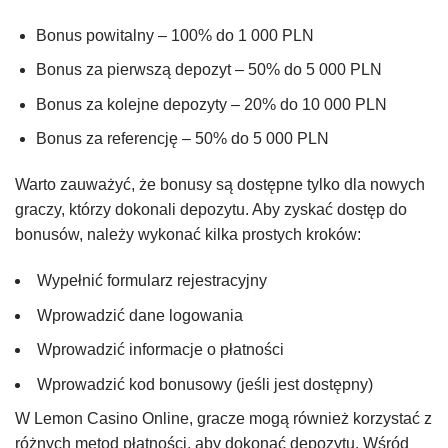
Bonus powitalny – 100% do 1 000 PLN
Bonus za pierwszą depozyt – 50% do 5 000 PLN
Bonus za kolejne depozyty – 20% do 10 000 PLN
Bonus za referencję – 50% do 5 000 PLN
Warto zauważyć, że bonusy są dostępne tylko dla nowych
graczy, którzy dokonali depozytu. Aby zyskać dostęp do
bonusów, należy wykonać kilka prostych kroków:
Wypełnić formularz rejestracyjny
Wprowadzić dane logowania
Wprowadzić informacje o płatności
Wprowadzić kod bonusowy (jeśli jest dostępny)
W Lemon Casino Online, gracze mogą również korzystać z
różnych metod płatności, aby dokonać depozytu. Wśród