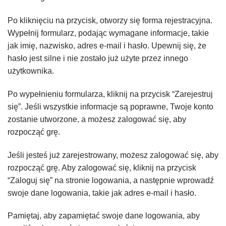
Po kliknięciu na przycisk, otworzy się forma rejestracyjna.
Wypełnij formularz, podając wymagane informacje, takie
jak imię, nazwisko, adres e-mail i hasło. Upewnij się, że
hasło jest silne i nie zostało już użyte przez innego
użytkownika.
Po wypełnieniu formularza, kliknij na przycisk “Zarejestruj
się”. Jeśli wszystkie informacje są poprawne, Twoje konto
zostanie utworzone, a możesz zalogować się, aby
rozpocząć grę.
Jeśli jesteś już zarejestrowany, możesz zalogować się, aby
rozpocząć grę. Aby zalogować się, kliknij na przycisk
“Zaloguj się” na stronie logowania, a następnie wprowadź
swoje dane logowania, takie jak adres e-mail i hasło.
Pamiętaj, aby zapamiętać swoje dane logowania, aby