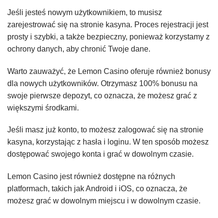
Jeśli jesteś nowym użytkownikiem, to musisz
zarejestrować się na stronie kasyna. Proces rejestracji jest
prosty i szybki, a także bezpieczny, ponieważ korzystamy z
ochrony danych, aby chronić Twoje dane.
Warto zauważyć, że Lemon Casino oferuje również bonusy
dla nowych użytkowników. Otrzymasz 100% bonusu na
swoje pierwsze depozyt, co oznacza, że możesz grać z
większymi środkami.
Jeśli masz już konto, to możesz zalogować się na stronie
kasyna, korzystając z hasła i loginu. W ten sposób możesz
dostępować swojego konta i grać w dowolnym czasie.
Lemon Casino jest również dostępne na różnych
platformach, takich jak Android i iOS, co oznacza, że
możesz grać w dowolnym miejscu i w dowolnym czasie.