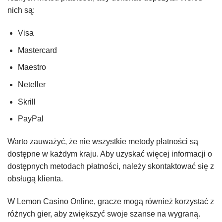
nich są:
Visa
Mastercard
Maestro
Neteller
Skrill
PayPal
Warto zauważyć, że nie wszystkie metody płatności są
dostępne w każdym kraju. Aby uzyskać więcej informacji o
dostępnych metodach płatności, należy skontaktować się z
obsługą klienta.
W Lemon Casino Online, gracze mogą również korzystać z
różnych gier, aby zwiększyć swoje szanse na wygraną.