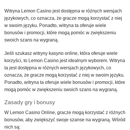
Witryna Lemon Casino jest dostępna w różnych wersjach
językowych, co oznacza, że gracze mogą korzystać z niej
w swoim języku. Ponadto, witryna ta oferuje wiele
bonusów i promocji, które mogą pomóc w zwiększeniu
swoich szans na wygraną.
Jeśli szukasz witryny kasyno online, która oferuje wiele
korzyści, to Lemon Casino jest idealnym wyborem. Witryna
ta jest dostępna w różnych wersjach językowych, co
oznacza, że gracze mogą korzystać z niej w swoim języku.
Ponadto, witryna ta oferuje wiele bonusów i promocji, które
mogą pomóc w zwiększeniu swoich szans na wygraną.
Zasady gry i bonusy
W Lemon Casino Online, gracze mogą korzystać z różnych
bonusów, aby zwiększyć swoje szanse na wygraną. Wśród
nich są: