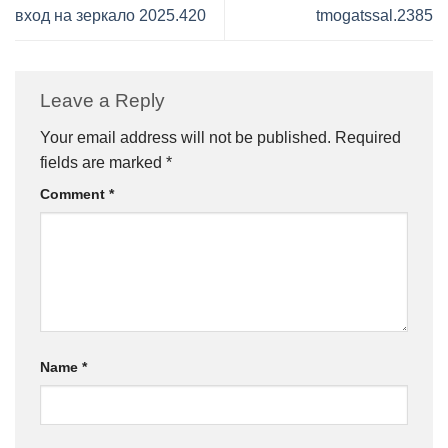
вход на зеркало 2025.420
tmogatssal.2385
Leave a Reply
Your email address will not be published.
Required
fields are marked
*
Comment
*
Name
*