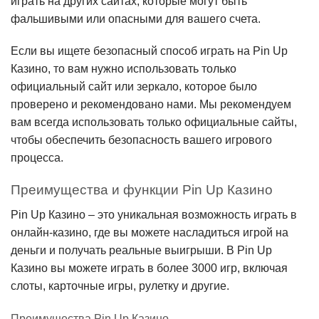
играть на других сайтах, которые могут быть
фальшивыми или опасными для вашего счета.
Если вы ищете безопасный способ играть на Pin Up
Казино, то вам нужно использовать только
официальный сайт или зеркало, которое было
проверено и рекомендовано нами. Мы рекомендуем
вам всегда использовать только официальные сайты,
чтобы обеспечить безопасность вашего игрового
процесса.
Преимущества и функции Pin Up Казино
Pin Up Казино – это уникальная возможность играть в
онлайн-казино, где вы можете насладиться игрой на
деньги и получать реальные выигрыши. В Pin Up
Казино вы можете играть в более 3000 игр, включая
слоты, карточные игры, рулетку и другие.
Преимущества Pin Up Казино