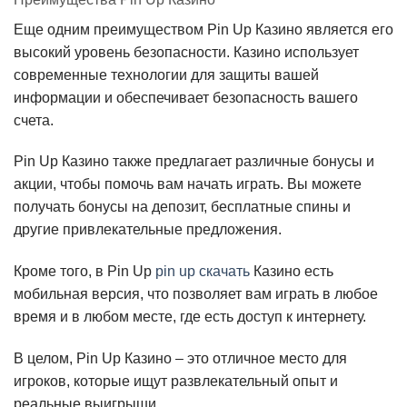
Еще одним преимуществом Pin Up Казино является его
высокий уровень безопасности. Казино использует
современные технологии для защиты вашей
информации и обеспечивает безопасность вашего
счета.
Pin Up Казино также предлагает различные бонусы и
акции, чтобы помочь вам начать играть. Вы можете
получать бонусы на депозит, бесплатные спины и
другие привлекательные предложения.
Кроме того, в Pin Up
pin up скачать
Казино есть
мобильная версия, что позволяет вам играть в любое
время и в любом месте, где есть доступ к интернету.
В целом, Pin Up Казино – это отличное место для
игроков, которые ищут развлекательный опыт и
реальные выигрыши.