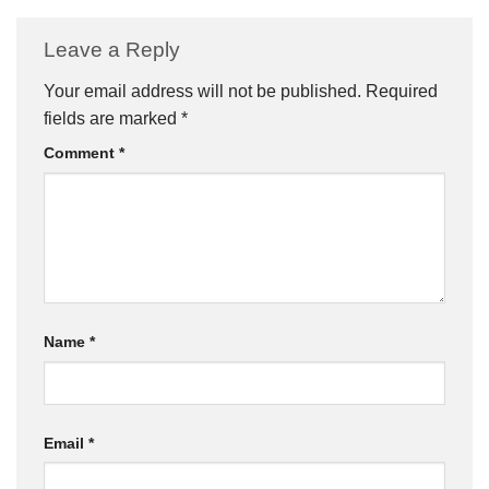
Leave a Reply
Your email address will not be published.
Required
fields are marked
*
Comment
*
Name
*
Email
*