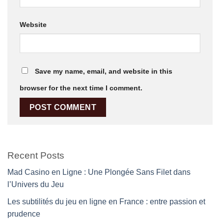
Website
Save my name, email, and website in this
browser for the next time I comment.
Recent Posts
Mad Casino en Ligne : Une Plongée Sans Filet dans
l’Univers du Jeu
Les subtilités du jeu en ligne en France : entre passion et
prudence