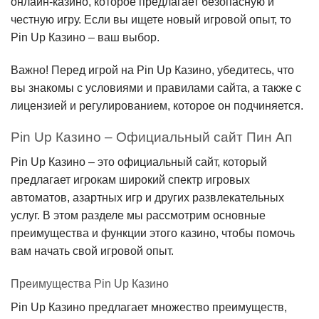
онлайн-казино, которое предлагает безопасную и
честную игру. Если вы ищете новый игровой опыт, то
Pin Up Казино – ваш выбор.
Важно! Перед игрой на Pin Up Казино, убедитесь, что
вы знакомы с условиями и правилами сайта, а также с
лицензией и регулированием, которое он подчиняется.
Pin Up Казино – Официальный сайт Пин Ап
Pin Up Казино – это официальный сайт, который
предлагает игрокам широкий спектр игровых
автоматов, азартных игр и других развлекательных
услуг. В этом разделе мы рассмотрим основные
преимущества и функции этого казино, чтобы помочь
вам начать свой игровой опыт.
Преимущества Pin Up Казино
Pin Up Казино предлагает множество преимуществ,