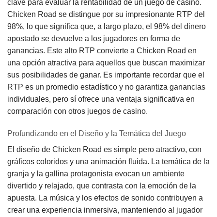
clave para evaluar la rentabilidad de un juego de casino.
Chicken Road se distingue por su impresionante RTP del
98%, lo que significa que, a largo plazo, el 98% del dinero
apostado se devuelve a los jugadores en forma de
ganancias. Este alto RTP convierte a Chicken Road en
una opción atractiva para aquellos que buscan maximizar
sus posibilidades de ganar. Es importante recordar que el
RTP es un promedio estadístico y no garantiza ganancias
individuales, pero sí ofrece una ventaja significativa en
comparación con otros juegos de casino.
Profundizando en el Diseño y la Temática del Juego
El diseño de Chicken Road es simple pero atractivo, con
gráficos coloridos y una animación fluida. La temática de la
granja y la gallina protagonista evocan un ambiente
divertido y relajado, que contrasta con la emoción de la
apuesta. La música y los efectos de sonido contribuyen a
crear una experiencia inmersiva, manteniendo al jugador