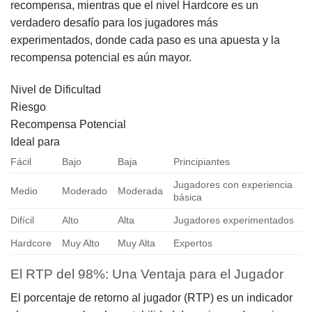
recompensa, mientras que el nivel Hardcore es un
verdadero desafío para los jugadores más
experimentados, donde cada paso es una apuesta y la
recompensa potencial es aún mayor.
Nivel de Dificultad
Riesgo
Recompensa Potencial
Ideal para
Fácil
Bajo
Baja
Principiantes
Jugadores con experiencia
Medio
Moderado
Moderada
básica
Difícil
Alto
Alta
Jugadores experimentados
Hardcore
Muy Alto
Muy Alta
Expertos
El RTP del 98%: Una Ventaja para el Jugador
El porcentaje de retorno al jugador (RTP) es un indicador