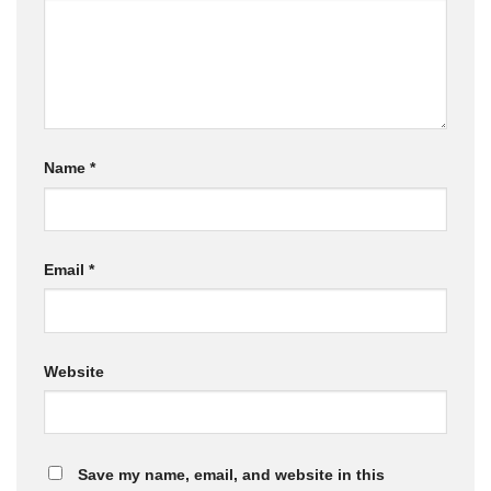
Name
*
Email
*
Website
Save my name, email, and website in this