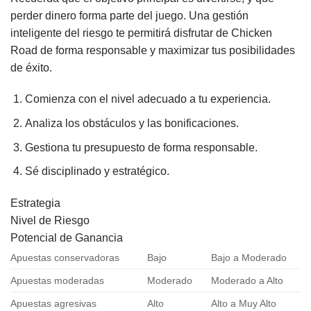
perder dinero forma parte del juego. Una gestión
inteligente del riesgo te permitirá disfrutar de Chicken
Road de forma responsable y maximizar tus posibilidades
de éxito.
Comienza con el nivel adecuado a tu experiencia.
Analiza los obstáculos y las bonificaciones.
Gestiona tu presupuesto de forma responsable.
Sé disciplinado y estratégico.
Estrategia
Nivel de Riesgo
Potencial de Ganancia
Apuestas conservadoras
Bajo
Bajo a Moderado
Apuestas moderadas
Moderado
Moderado a Alto
Apuestas agresivas
Alto
Alto a Muy Alto