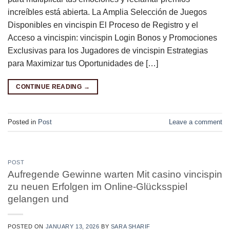
increíbles está abierta. La Amplia Selección de Juegos
Disponibles en vincispin El Proceso de Registro y el
Acceso a vincispin: vincispin Login Bonos y Promociones
Exclusivas para los Jugadores de vincispin Estrategias
para Maximizar tus Oportunidades de […]
CONTINUE READING
→
Posted in
Post
Leave a comment
POST
Aufregende Gewinne warten Mit casino vincispin
zu neuen Erfolgen im Online-Glücksspiel
gelangen und
POSTED ON
JANUARY 13, 2026
BY
SARA SHARIF