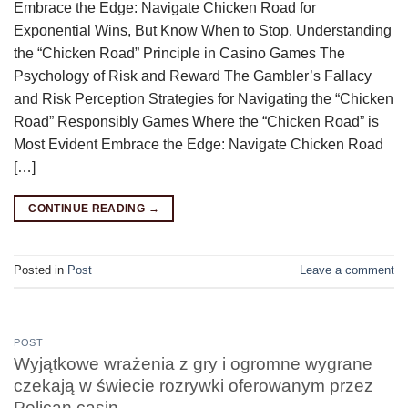
Embrace the Edge: Navigate Chicken Road for
Exponential Wins, But Know When to Stop. Understanding
the “Chicken Road” Principle in Casino Games The
Psychology of Risk and Reward The Gambler’s Fallacy
and Risk Perception Strategies for Navigating the “Chicken
Road” Responsibly Games Where the “Chicken Road” is
Most Evident Embrace the Edge: Navigate Chicken Road
[…]
CONTINUE READING
→
Posted in
Post
Leave a comment
POST
Wyjątkowe wrażenia z gry i ogromne wygrane
czekają w świecie rozrywki oferowanym przez
Pelican casin