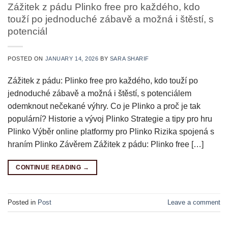
Zážitek z pádu Plinko free pro každého, kdo
touží po jednoduché zábavě a možná i štěstí, s
potenciál
POSTED ON
JANUARY 14, 2026
BY
SARA SHARIF
Zážitek z pádu: Plinko free pro každého, kdo touží po
jednoduché zábavě a možná i štěstí, s potenciálem
odemknout nečekané výhry. Co je Plinko a proč je tak
populární? Historie a vývoj Plinko Strategie a tipy pro hru
Plinko Výběr online platformy pro Plinko Rizika spojená s
hraním Plinko Závěrem Zážitek z pádu: Plinko free […]
CONTINUE READING
→
Posted in
Post
Leave a comment