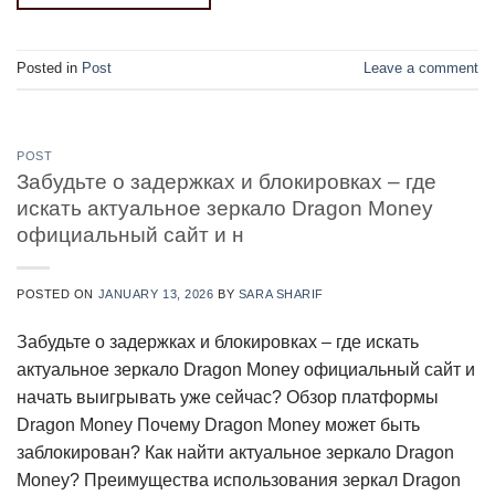
Posted in
Post
Leave a comment
POST
Забудьте о задержках и блокировках – где
искать актуальное зеркало Dragon Money
официальный сайт и н
POSTED ON
JANUARY 13, 2026
BY
SARA SHARIF
Забудьте о задержках и блокировках – где искать
актуальное зеркало Dragon Money официальный сайт и
начать выигрывать уже сейчас? Обзор платформы
Dragon Money Почему Dragon Money может быть
заблокирован? Как найти актуальное зеркало Dragon
Money? Преимущества использования зеркал Dragon