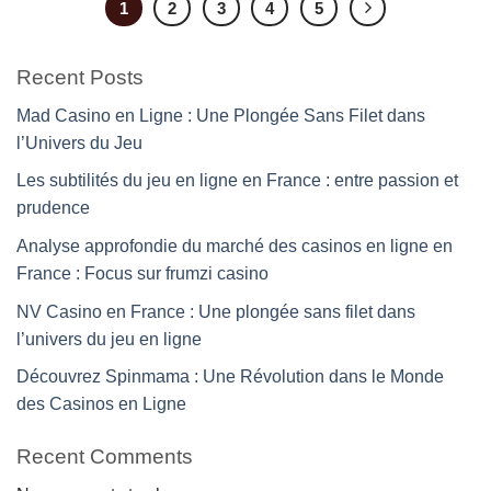
1
2
3
4
5
Recent Posts
Mad Casino en Ligne : Une Plongée Sans Filet dans
l’Univers du Jeu
Les subtilités du jeu en ligne en France : entre passion et
prudence
Analyse approfondie du marché des casinos en ligne en
France : Focus sur frumzi casino
NV Casino en France : Une plongée sans filet dans
l’univers du jeu en ligne
Découvrez Spinmama : Une Révolution dans le Monde
des Casinos en Ligne
Recent Comments