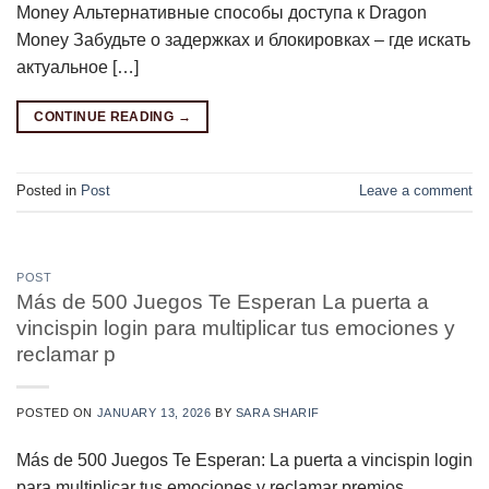
Money Альтернативные способы доступа к Dragon
Money Забудьте о задержках и блокировках – где искать
актуальное […]
CONTINUE READING
→
Posted in
Post
Leave a comment
POST
Más de 500 Juegos Te Esperan La puerta a
vincispin login para multiplicar tus emociones y
reclamar p
POSTED ON
JANUARY 13, 2026
BY
SARA SHARIF
Más de 500 Juegos Te Esperan: La puerta a vincispin login
para multiplicar tus emociones y reclamar premios