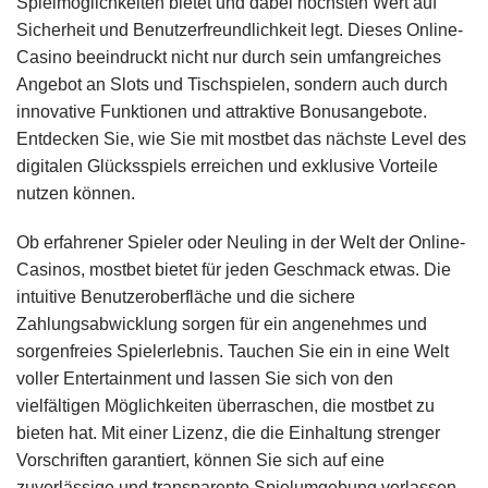
Spielmöglichkeiten bietet und dabei höchsten Wert auf
Sicherheit und Benutzerfreundlichkeit legt. Dieses Online-
Casino beeindruckt nicht nur durch sein umfangreiches
Angebot an Slots und Tischspielen, sondern auch durch
innovative Funktionen und attraktive Bonusangebote.
Entdecken Sie, wie Sie mit mostbet das nächste Level des
digitalen Glücksspiels erreichen und exklusive Vorteile
nutzen können.
Ob erfahrener Spieler oder Neuling in der Welt der Online-
Casinos, mostbet bietet für jeden Geschmack etwas. Die
intuitive Benutzeroberfläche und die sichere
Zahlungsabwicklung sorgen für ein angenehmes und
sorgenfreies Spielerlebnis. Tauchen Sie ein in eine Welt
voller Entertainment und lassen Sie sich von den
vielfältigen Möglichkeiten überraschen, die mostbet zu
bieten hat. Mit einer Lizenz, die die Einhaltung strenger
Vorschriften garantiert, können Sie sich auf eine
zuverlässige und transparente Spielumgebung verlassen.