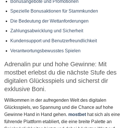
Bonusangebote und Promotionen
Spezielle Bonusaktionen für Stammkunden
Die Bedeutung der Wettanforderungen
Zahlungsabwicklung und Sicherheit
Kundensupport und Benutzerfreundlichkeit
Verantwortungsbewusstes Spielen
Adrenalin pur und hohe Gewinne: Mit
mostbet erlebst du die nächste Stufe des
digitalen Glücksspiels und sicherst dir
exklusive Boni.
Willkommen in der aufregenden Welt des digitalen
Glücksspiels, wo Spannung und die Chance auf hohe
Gewinne Hand in Hand gehen.
mostbet
hat sich als eine
führende Plattform etabliert, die eine breite Palette an