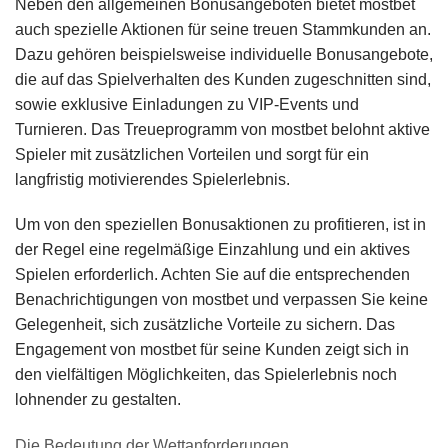
Neben den allgemeinen Bonusangeboten bietet mostbet
auch spezielle Aktionen für seine treuen Stammkunden an.
Dazu gehören beispielsweise individuelle Bonusangebote,
die auf das Spielverhalten des Kunden zugeschnitten sind,
sowie exklusive Einladungen zu VIP-Events und
Turnieren. Das Treueprogramm von mostbet belohnt aktive
Spieler mit zusätzlichen Vorteilen und sorgt für ein
langfristig motivierendes Spielerlebnis.
Um von den speziellen Bonusaktionen zu profitieren, ist in
der Regel eine regelmäßige Einzahlung und ein aktives
Spielen erforderlich. Achten Sie auf die entsprechenden
Benachrichtigungen von mostbet und verpassen Sie keine
Gelegenheit, sich zusätzliche Vorteile zu sichern. Das
Engagement von mostbet für seine Kunden zeigt sich in
den vielfältigen Möglichkeiten, das Spielerlebnis noch
lohnender zu gestalten.
Die Bedeutung der Wettanforderungen