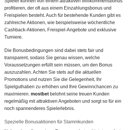
Spieler können von einem attraktiven Willkommensbonus
profitieren, der oft aus einem Einzahlungsbonus und
Freispielen besteht. Auch für bestehende Kunden gibt es
zahlreiche Aktionen, wie beispielsweise wöchentliche
Cashback-Aktionen, Freispiel-Angebote und exklusive
Turniere.
Die Bonusbedingungen sind dabei stets fair und
transparent, sodass Sie genau wissen, welche
Voraussetzungen erfüllt sein müssen, um den Bonus
auszuzahlen. Achten Sie stets auf die aktuellen
Promotions und nutzen Sie die Gelegenheit, Ihr
Spielguthaben zu erhöhen und Ihre Gewinnchancen zu
maximieren.
mostbet
belohnt seine treuen Kunden
regelmäßig mit attraktiven Angeboten und sorgt so für ein
noch spannenderes Spielerlebnis.
Spezielle Bonusaktionen für Stammkunden