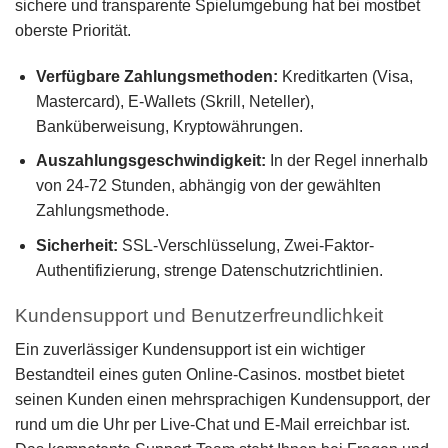
sichere und transparente Spielumgebung hat bei mostbet
oberste Priorität.
Verfügbare Zahlungsmethoden:
Kreditkarten (Visa,
Mastercard), E-Wallets (Skrill, Neteller),
Banküberweisung, Kryptowährungen.
Auszahlungsgeschwindigkeit:
In der Regel innerhalb
von 24-72 Stunden, abhängig von der gewählten
Zahlungsmethode.
Sicherheit:
SSL-Verschlüsselung, Zwei-Faktor-
Authentifizierung, strenge Datenschutzrichtlinien.
Kundensupport und Benutzerfreundlichkeit
Ein zuverlässiger Kundensupport ist ein wichtiger
Bestandteil eines guten Online-Casinos. mostbet bietet
seinen Kunden einen mehrsprachigen Kundensupport, der
rund um die Uhr per Live-Chat und E-Mail erreichbar ist.