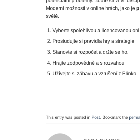
potenciální problémy. Buďte střízliví, dis
Moderní možnosti v online hrách, jako je
p
světě.
Vyberte spolehlivou a licencovanou onl
Prostudujte si pravidla hry a strategie.
Stanovte si rozpočet a držte se ho.
Hrajte zodpovědně a s rozvahou.
Užívejte si zábavu a vzrušení z Plinko.
This entry was posted in
Post
. Bookmark the
perma