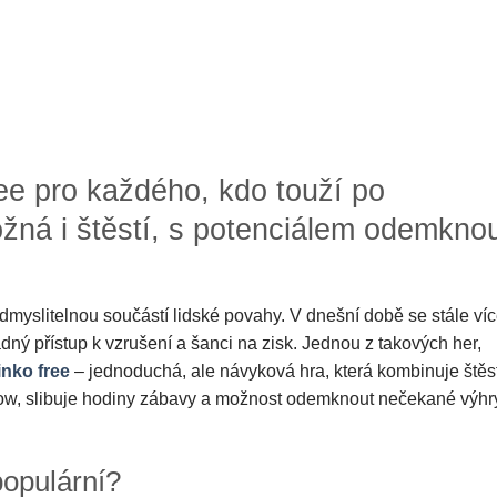
ree pro každého, kdo touží po
ná i štěstí, s potenciálem odemkno
myslitelnou součástí lidské povahy. V dnešní době se stále ví
nadný přístup k vzrušení a šanci na zisk. Jednou z takových her,
inko free
– jednoduchá, ale návyková hra, která kombinuje štěst
 show, slibuje hodiny zábavy a možnost odemknout nečekané výhry
populární?