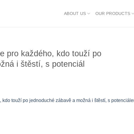
ABOUT US
OUR PRODUCTS
ee pro každého, kdo touží po
á i štěstí, s potenciál
, kdo touží po jednoduché zábavě a možná i štěstí, s potenciál