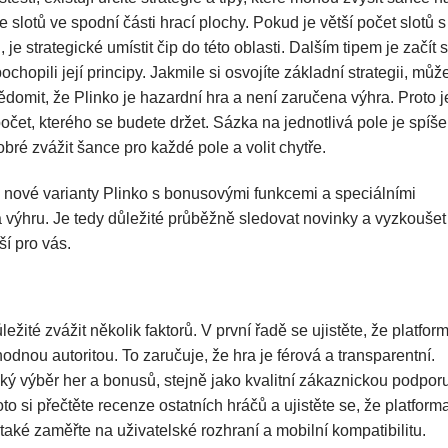
e slotů ve spodní části hrací plochy. Pokud je větší počet slotů s
je strategické umístit čip do této oblasti. Dalším tipem je začít s
hopili její principy. Jakmile si osvojíte základní strategii, můž
ědomit, že Plinko je hazardní hra a není zaručena výhra. Proto j
očet, kterého se budete držet. Sázka na jednotlivá pole je spíše
obré zvážit šance pro každé pole a volit chytře.
 i nové varianty Plinko s bonusovými funkcemi a speciálními
 výhru. Je tedy důležité průběžně sledovat novinky a vyzkoušet 
ší pro vás.
ležité zvážit několik faktorů. V první řadě se ujistěte, že platfor
odnou autoritou. To zaručuje, že hra je férová a transparentní.
oký výběr her a bonusů, stejně jako kvalitní zákaznickou podporu
to si přečtěte recenze ostatních hráčů a ujistěte se, že platform
také zaměřte na uživatelské rozhraní a mobilní kompatibilitu.