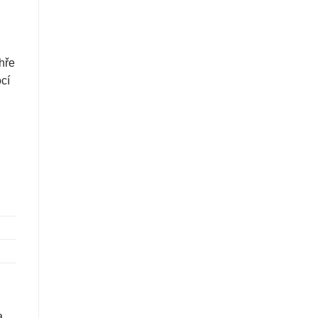
hře
cí
a