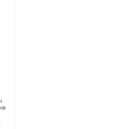
u
rát
t