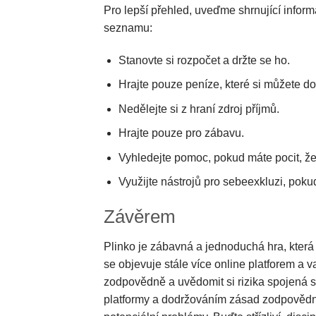
Pro lepší přehled, uveďme shrnující infor
seznamu:
Stanovte si rozpočet a držte se ho.
Hrajte pouze peníze, které si můžete dov
Nedělejte si z hraní zdroj příjmů.
Hrajte pouze pro zábavu.
Vyhledejte pomoc, pokud máte pocit, že 
Využijte nástrojů pro sebeexkluzi, poku
Závěrem
Plinko je zábavná a jednoduchá hra, která 
se objevuje stále více online platforem a v
zodpovědně a uvědomit si rizika spojená s
platformy a dodržováním zásad zodpovědné