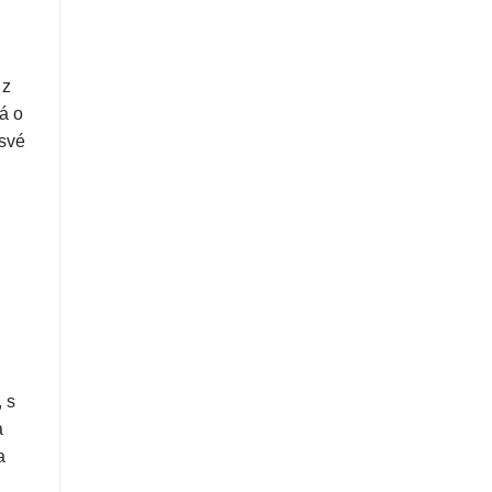
 z
ná o
 své
, s
a
a