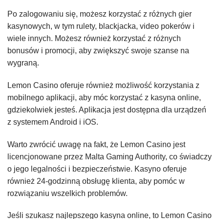
Po zalogowaniu się, możesz korzystać z różnych gier
kasynowych, w tym rulety, blackjacka, video pokerów i
wiele innych. Możesz również korzystać z różnych
bonusów i promocji, aby zwiększyć swoje szanse na
wygraną.
Lemon Casino oferuje również możliwość korzystania z
mobilnego aplikacji, aby móc korzystać z kasyna online,
gdziekolwiek jesteś. Aplikacja jest dostępna dla urządzeń
z systemem Android i iOS.
Warto zwrócić uwagę na fakt, że Lemon Casino jest
licencjonowane przez Malta Gaming Authority, co świadczy
o jego legalności i bezpieczeństwie. Kasyno oferuje
również 24-godzinną obsługę klienta, aby pomóc w
rozwiązaniu wszelkich problemów.
Jeśli szukasz najlepszego kasyna online, to Lemon Casino