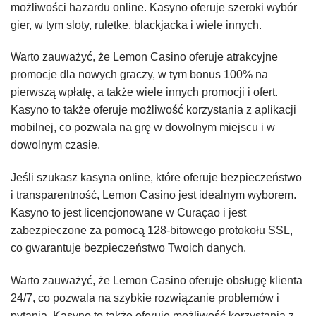
możliwości hazardu online. Kasyno oferuje szeroki wybór
gier, w tym sloty, ruletke, blackjacka i wiele innych.
Warto zauważyć, że Lemon Casino oferuje atrakcyjne
promocje dla nowych graczy, w tym bonus 100% na
pierwszą wpłatę, a także wiele innych promocji i ofert.
Kasyno to także oferuje możliwość korzystania z aplikacji
mobilnej, co pozwala na grę w dowolnym miejscu i w
dowolnym czasie.
Jeśli szukasz kasyna online, które oferuje bezpieczeństwo
i transparentność, Lemon Casino jest idealnym wyborem.
Kasyno to jest licencjonowane w Curaçao i jest
zabezpieczone za pomocą 128-bitowego protokołu SSL,
co gwarantuje bezpieczeństwo Twoich danych.
Warto zauważyć, że Lemon Casino oferuje obsługę klienta
24/7, co pozwala na szybkie rozwiązanie problemów i
pytania. Kasyno to także oferuje możliwość korzystania z