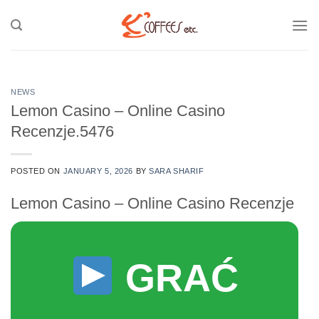
Skip
to
content
NEWS
Lemon Casino – Online Casino
Recenzje.5476
POSTED ON
JANUARY 5, 2026
BY
SARA SHARIF
Lemon Casino – Online Casino Recenzje
GRAĆ