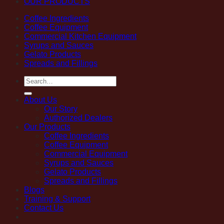
OUR PRODUCTS
Coffee Ingredients
Coffee Equipment
Commercial Kitchen Equipment
Syrups and Sauces
Gelato Products
Spreads and Fillings
Search
for:
About Us
Our Story
Authorized Dealers
Our Products
Coffee Ingredients
Coffee Equipment
Commercial Equipment
Syrups and Sauces
Gelato Products
Spreads and Fillings
Blogs
Training & Support
Contact Us