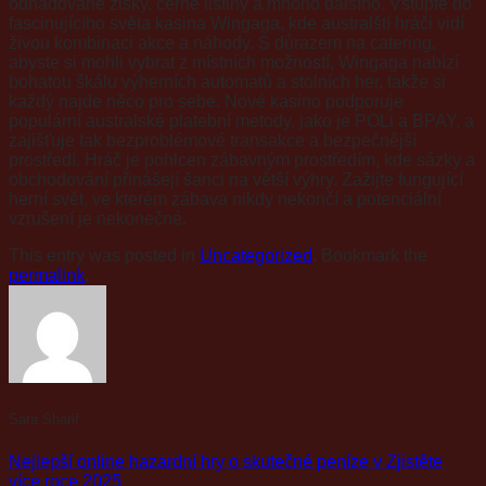
odhadované zisky, černé listiny a mnoho dalšího. Vstupte do
fascinujícího světa kasina Wingaga, kde australští hráči vidí
živou kombinaci akce a náhody. S důrazem na catering,
abyste si mohli vybrat z místních možností, Wingaga nabízí
bohatou škálu výherních automatů a stolních her, takže si
každý najde něco pro sebe. Nové kasino podporuje
populární australské platební metody, jako je POLi a BPAY, a
zajišťuje tak bezproblémové transakce a bezpečnější
prostředí. Hráč je pohlcen zábavným prostředím, kde sázky a
obchodování přinášejí šanci na větší výhry. Zažijte fungující
herní svět, ve kterém zábava nikdy nekončí a potenciální
vzrušení je nekonečné.
This entry was posted in
Uncategorized
. Bookmark the
permalink
.
Sara Sharif
Nejlepší online hazardní hry o skutečné peníze v Zjistěte
více roce 2025