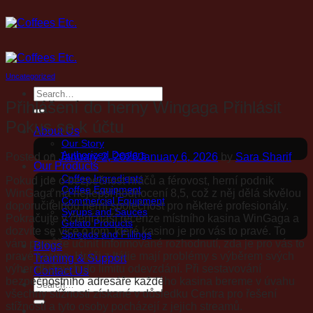
Skip
to
content
Uncategorized
Search
Přihlášení do herny Wingaga Přihlásit
for:
Pokus se k účtu
About Us
Our Story
Authorized Dealers
Posted on
January 2, 2026
January 6, 2026
by
Sara Sharif
Our Products
Coffee Ingredients
Pokud jde o bezpečnost hráčů a férovost, herní podnik
Coffee Equipment
WinGaga má nejlepší hodnocení 8,5, což z něj dělá skvělou
Commercial Equipment
doporučitelnou herní společnost pro některé profesionály.
Syrups and Sauces
Pokračujte v čtení naší recenze místního kasina WinGaga a
Gelato Products
dozvíte se více o tom, které kasino je pro vás to pravé. To
Spreads and Fillings
vám pomůže učinit informované rozhodnutí, zda je pro vás to
Blogs
pravé kasino. Hráči z Itálie mají problémy s výběrem svých
Training & Support
výher dlužných do limitu odevzdání.
Při sestavování
Contact Us
bezpečnostního adresáře každého kasina bereme v úvahu
Search
všechny stížnosti získané v důsledku Centra pro řešení
for:
stížností a tyto osoby pocházejí z jejich streamů.