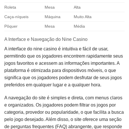
Roleta
Mesa
Alta
Caça-níqueis
Máquina
Muito Alta
Pôquer
Mesa
Média
A Interface e Navegação do Nine Casino
A interface do nine casino é intuitiva e fácil de usar,
permitindo que os jogadores encontrem rapidamente seus
jogos favoritos e acessem as informações importantes. A
plataforma é otimizada para dispositivos móveis, o que
significa que os jogadores podem desfrutar de seus jogos
preferidos em qualquer lugar e a qualquer hora.
A navegação do site é simples e direta, com menus claros
e organizados. Os jogadores podem filtrar os jogos por
categoria, provedor ou popularidade, o que facilita a busca
pelo jogo desejado. Além disso, o site oferece uma seção
de perguntas frequentes (FAQ) abrangente, que responde