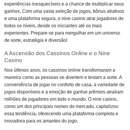
experiências inesquecíveis e a chance de multiplicar seus
ganhos. Com uma vasta seleção de jogos, bônus atrativos
e uma plataforma segura, o nine casino atrai jogadores de
todos os níveis, desde os iniciantes até os mais
experientes. Prepare-se para mergulhar em um universo
de sorte, estratégia e diversão!
A Ascensão dos Cassinos Online e o Nine
Casino
Nos últimos anos, os cassinos online transformaram a
maneira como as pessoas se divertem e testam a sorte. A
conveniência de jogar no conforto de casa, a variedade de
jogos disponíveis e a emoção de ganhar prêmios atraíram
milhões de jogadores em todo o mundo. O nine casino,
como um dos principais nomes do mercado, capitalizou
essa tendência, oferecendo uma plataforma completa e
inovadora para os amantes do jogo.