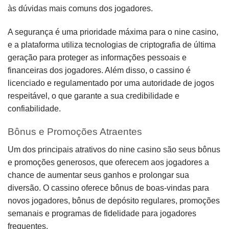
às dúvidas mais comuns dos jogadores.
A segurança é uma prioridade máxima para o nine casino,
e a plataforma utiliza tecnologias de criptografia de última
geração para proteger as informações pessoais e
financeiras dos jogadores. Além disso, o cassino é
licenciado e regulamentado por uma autoridade de jogos
respeitável, o que garante a sua credibilidade e
confiabilidade.
Bônus e Promoções Atraentes
Um dos principais atrativos do nine casino são seus bônus
e promoções generosos, que oferecem aos jogadores a
chance de aumentar seus ganhos e prolongar sua
diversão. O cassino oferece bônus de boas-vindas para
novos jogadores, bônus de depósito regulares, promoções
semanais e programas de fidelidade para jogadores
frequentes.