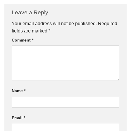
Leave a Reply
Your email address will not be published.
Required
fields are marked
*
Comment
*
Name
*
Email
*