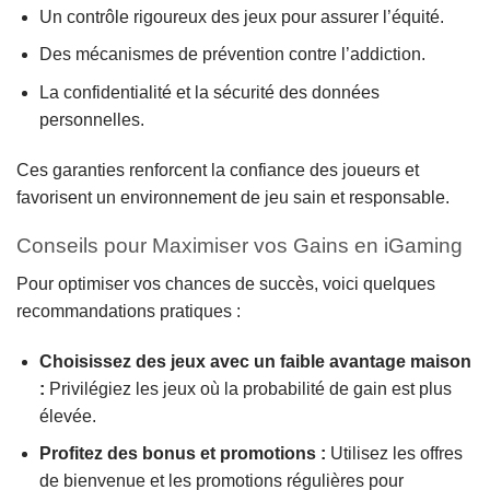
Un contrôle rigoureux des jeux pour assurer l’équité.
Des mécanismes de prévention contre l’addiction.
La confidentialité et la sécurité des données
personnelles.
Ces garanties renforcent la confiance des joueurs et
favorisent un environnement de jeu sain et responsable.
Conseils pour Maximiser vos Gains en iGaming
Pour optimiser vos chances de succès, voici quelques
recommandations pratiques :
Choisissez des jeux avec un faible avantage maison
:
Privilégiez les jeux où la probabilité de gain est plus
élevée.
Profitez des bonus et promotions :
Utilisez les offres
de bienvenue et les promotions régulières pour