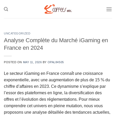
Skip
to
content
UNCATEGORIZED
Analyse Complète du Marché iGaming en
France en 2024
POSTED ON
MAY 11, 2026
BY
OPAL84505
Le secteur iGaming en France connaît une croissance
exponentielle, avec une augmentation de plus de 15 % du
chiffre d’affaires en 2023. Ce dynamisme s’explique par
l’essor des plateformes en ligne, la diversification des
offres et l’évolution des réglementations. Pour mieux
comprendre cet univers en pleine mutation, nous vous
proposons une analyse détaillée des tendances actuelles,