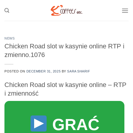
Skip
to
content
NEWS
Chicken Road slot w kasynie online RTP i
zmienno.1076
POSTED ON
DECEMBER 31, 2025
BY
SARA SHARIF
Chicken Road slot w kasynie online – RTP
i zmienność
GRAĆ