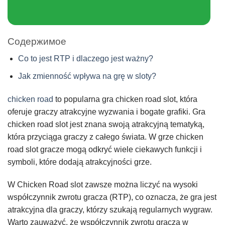
Содержимое
Co to jest RTP i dlaczego jest ważny?
Jak zmienność wpływa na grę w sloty?
chicken road
to popularna gra chicken road slot, która
oferuje graczy atrakcyjne wyzwania i bogate grafiki. Gra
chicken road slot jest znana swoją atrakcyjną tematyką,
która przyciąga graczy z całego świata. W grze chicken
road slot gracze mogą odkryć wiele ciekawych funkcji i
symboli, które dodają atrakcyjności grze.
W Chicken Road slot zawsze można liczyć na wysoki
współczynnik zwrotu gracza (RTP), co oznacza, że gra jest
atrakcyjna dla graczy, którzy szukają regularnych wygraw.
Warto zauważyć, że współczynnik zwrotu gracza w