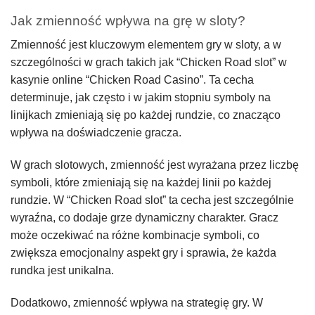
Jak zmienność wpływa na grę w sloty?
Zmienność jest kluczowym elementem gry w sloty, a w
szczególności w grach takich jak “Chicken Road slot” w
kasynie online “Chicken Road Casino”. Ta cecha
determinuje, jak często i w jakim stopniu symboly na
linijkach zmieniają się po każdej rundzie, co znacząco
wpływa na doświadczenie gracza.
W grach slotowych, zmienność jest wyrażana przez liczbę
symboli, które zmieniają się na każdej linii po każdej
rundzie. W “Chicken Road slot” ta cecha jest szczególnie
wyraźna, co dodaje grze dynamiczny charakter. Gracz
może oczekiwać na różne kombinacje symboli, co
zwiększa emocjonalny aspekt gry i sprawia, że każda
rundka jest unikalna.
Dodatkowo, zmienność wpływa na strategię gry. W