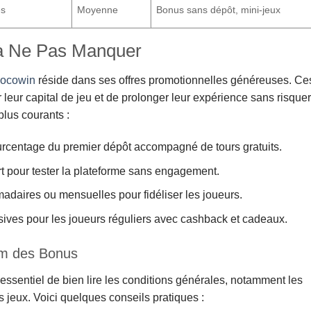
es
Moyenne
Bonus sans dépôt, mini-jeux
 à Ne Pas Manquer
 locowin
réside dans ses offres promotionnelles généreuses. Ce
eur capital de jeu et de prolonger leur expérience sans risquer
plus courants :
centage du premier dépôt accompagné de tours gratuits.
ert pour tester la plateforme sans engagement.
daires ou mensuelles pour fidéliser les joueurs.
es pour les joueurs réguliers avec cashback et cadeaux.
um des Bonus
st essentiel de bien lire les conditions générales, notamment les
s jeux. Voici quelques conseils pratiques :