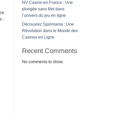
NV Casino en France : Une
plongée sans filet dans
nce
l’univers du jeu en ligne
e :
Découvrez Spinmama : Une
Révolution dans le Monde des
Casinos en Ligne
Recent Comments
No comments to show.