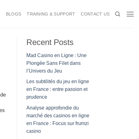
BLOGS
TRAINING & SUPPORT
CONTACT US
Recent Posts
Mad Casino en Ligne : Une
Plongée Sans Filet dans
l’Univers du Jeu
Les subtilités du jeu en ligne
en France : entre passion et
 de
prudence
Analyse approfondie du
ses
marché des casinos en ligne
en France : Focus sur frumzi
casino