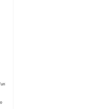
’un
no