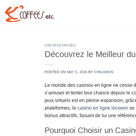
Skip
to
content
UNCATEGORIZED
Découvrez le Meilleur d
POSTED ON
MAY 5, 2026
BY
OPAL84505
Le monde des casinos en ligne ne cesse de 
s’amuser et tenter leur chance depuis le co
jeux virtuels est en pleine expansion, grâc
plateformes, le
casino en ligne locowin
se 
bonus attractifs, faisant de lui une référe
Pourquoi Choisir un Casin