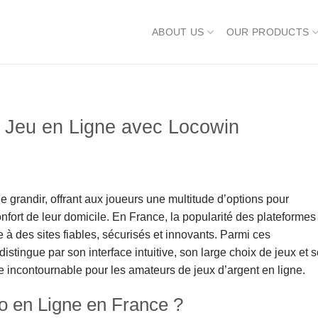
ABOUT US
OUR PRODUCTS
u Jeu en Ligne avec Locowin
grandir, offrant aux joueurs une multitude d’options pour
nfort de leur domicile. En France, la popularité des plateformes
e à des sites fiables, sécurisés et innovants. Parmi ces
distingue par son interface intuitive, son large choix de jeux et 
nce incontournable pour les amateurs de jeux d’argent en ligne.
o en Ligne en France ?