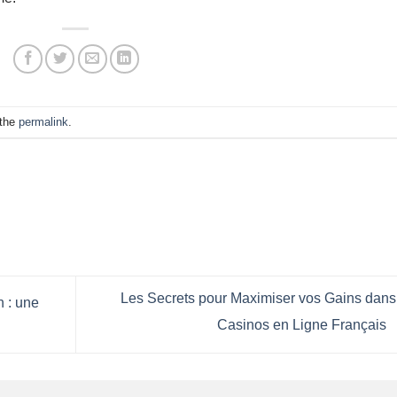
 the
permalink
.
Les Secrets pour Maximiser vos Gains dans
 : une
Casinos en Ligne Français