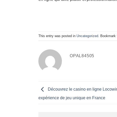
This entry was posted in
Uncategorized
. Bookmark
OPAL84505
Découvrez le casino en ligne Locowin
expérience de jeu unique en France