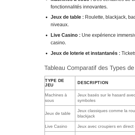
fonctionnalités innovantes.
Jeux de table :
Roulette, blackjack, bac
niveaux.
Live Casino :
Une expérience immersive
casino.
Jeux de loterie et instantanés :
Tickets
Tableau Comparatif des Types de
TYPE DE
DESCRIPTION
JEU
Machines à
Jeux basés sur le hasard avec
sous
symboles
Jeux classiques comme la roul
Jeux de table
blackjack
Live Casino
Jeux avec croupiers en direct