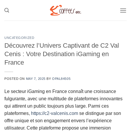
Skip
to
content
UNCATEGORIZED
Découvrez l’Univers Captivant de C2 Val
Cenis : Votre Destination iGaming en
France
POSTED ON
MAY 7, 2025
BY
OPAL84505
Le secteur iGaming en France connaît une croissance
fulgurante, avec une multitude de plateformes innovantes
qui attirent un public toujours plus large. Parmi ces
plateformes,
https://c2-valcenis.com
se distingue par son
offre unique et son engagement envers l’expérience
utilisateur. Cette plateforme propose une immersion