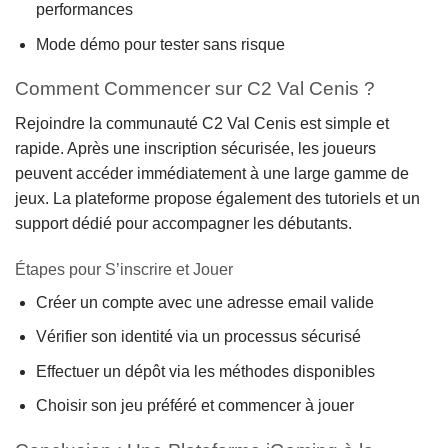
performances
Mode démo pour tester sans risque
Comment Commencer sur C2 Val Cenis ?
Rejoindre la communauté C2 Val Cenis est simple et
rapide. Après une inscription sécurisée, les joueurs
peuvent accéder immédiatement à une large gamme de
jeux. La plateforme propose également des tutoriels et un
support dédié pour accompagner les débutants.
Étapes pour S’inscrire et Jouer
Créer un compte avec une adresse email valide
Vérifier son identité via un processus sécurisé
Effectuer un dépôt via les méthodes disponibles
Choisir son jeu préféré et commencer à jouer