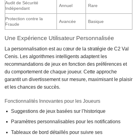
Audit de Sécurité
Annuel
Rare
Indépendant
Protection contre la
Avancée
Basique
Fraude
Une Expérience Utilisateur Personnalisée
La personnalisation est au cœur de la stratégie de C2 Val
Cenis. Les algorithmes intelligents adaptent les
recommandations de jeux en fonction des préférences et
du comportement de chaque joueur. Cette approche
garantit un divertissement sur mesure, maximisant le plaisir
et les chances de succès.
Fonctionnalités Innovantes pour les Joueurs
Suggestions de jeux basées sur l’historique
Paramètres personnalisables pour les notifications
Tableaux de bord détaillés pour suivre ses