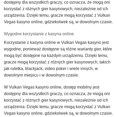
dostępny dla wszystkich graczy, co oznacza, że mogą oni
korzystać z różnych gier kasynowych, niezależnie od ich
urządzenia. Dzięki temu, gracze mogą korzystać z Vulkan
Vegas kasyno online, gdziekolwek są, w dowolnym czasie.
Wygodne korzystanie z kasyna online
Korzystanie z kasyna online w Vulkan Vegas kasyno jest
wygodne, ponieważ dostępne są różne warianty gier, które
mogą być dostępne na każdym urządzeniu. Dzięki temu,
gracze mogą korzystać z różnych gier kasynowych, takich
jak ruletka, blackjack, video poker i wiele innych, w
dowolnym miejscu i w dowolnym czasie.
W Vulkan Vegas kasyno online, dostęp mobilny jest
dostępny dla wszystkich graczy, co oznacza, że mogą oni
korzystać z różnych gier kasynowych, niezależnie od ich
urządzenia. Dzięki temu, gracze mogą korzystać z Vulkan
Vegas kasyno online, gdziekolwek są, w dowolnym czasie.