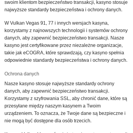
swoim klientom bezpieczeństwo transakcji, kasyno stosuje
najwyższe standardy bezpieczeństwa i ochrony danych.
W Vulkan Vegas 91, 77 i innych wersjach kasyna,
korzystamy z najnowszych technologii i systemów ochrony
danych, aby zapewnić bezpieczeństwo transakcji. Nasze
kasyno jest certyfikowane przez niezależne organizacje,
takie jak eCOGRA, które sprawdzają, czy kasyno spełnia
odpowiednie standardy bezpieczeństwa i ochrony danych.
Ochrona danych
Nasze kasyno stosuje najwyższe standardy ochrony
danych, aby zapewnić bezpieczeństwo transakcji.
Korzystamy z szyfrowania SSL, aby chronić dane, które są
przesyłane między naszym kasynem a Twoim
urządzeniem. To oznacza, że Twoje dane są bezpieczne i
nie mogą być dostępne dla osób trzecich.