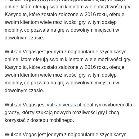
online, które oferują swoim klientom wiele możliwości gry.
Kasyno to, które zostało założone w 2016 roku, oferuje
swoim klientom wiele możliwości gry, w tym dostęp
mobilny, co pozwala na grę w dowolnym miejscu i w
dowolnym czasie.
Wulkan Vegas jest jednym z najpopularniejszych kasyn
online, które oferują swoim klientom wiele możliwości gry.
Kasyno to, które zostało założone w 2016 roku, oferuje
swoim klientom wiele możliwości gry, w tym dostęp
mobilny, co pozwala na grę w dowolnym miejscu i w
dowolnym czasie.
Wulkan Vegas jest
vulkan vegas pl
idealnym wyborem dla
graczy, którzy szukają nowych możliwości gry i chcą
korzystać z dostępu mobilnego.
Wulkan Vegas jest jednym z najpopularniejszych kasyn