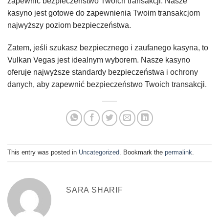
zapewnić bezpieczeństwo Twoich transakcji. Nasze
kasyno jest gotowe do zapewnienia Twoim transakcjom
najwyższy poziom bezpieczeństwa.
Zatem, jeśli szukasz bezpiecznego i zaufanego kasyna, to
Vulkan Vegas jest idealnym wyborem. Nasze kasyno
oferuje najwyższe standardy bezpieczeństwa i ochrony
danych, aby zapewnić bezpieczeństwo Twoich transakcji.
This entry was posted in
Uncategorized
. Bookmark the
permalink
.
SARA SHARIF