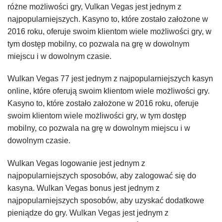
różne możliwości gry, Vulkan Vegas jest jednym z
najpopularniejszych. Kasyno to, które zostało założone w
2016 roku, oferuje swoim klientom wiele możliwości gry, w
tym dostęp mobilny, co pozwala na grę w dowolnym
miejscu i w dowolnym czasie.
Wulkan Vegas 77 jest jednym z najpopularniejszych kasyn
online, które oferują swoim klientom wiele możliwości gry.
Kasyno to, które zostało założone w 2016 roku, oferuje
swoim klientom wiele możliwości gry, w tym dostęp
mobilny, co pozwala na grę w dowolnym miejscu i w
dowolnym czasie.
Wulkan Vegas logowanie jest jednym z
najpopularniejszych sposobów, aby zalogować się do
kasyna. Wulkan Vegas bonus jest jednym z
najpopularniejszych sposobów, aby uzyskać dodatkowe
pieniądze do gry. Wulkan Vegas jest jednym z