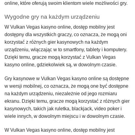
online, które oferują swoim klientom wiele możliwości gry.
Wygodne gry na każdym urządzeniu
W Vulkan Vegas kasyno online, dostęp mobilny jest
dostępny dla wszystkich graczy, co oznacza, że mogą oni
korzystać z różnych gier kasynowych na każdym
urządzeniu, włączając w to smartfony, tablety i komputery.
Dzięki temu, gracze mogą korzystać z Vulkan Vegas
kasyno online, gdziekolwiek są, w dowolnym czasie.
Gry kasynowe w Vulkan Vegas kasyno online są dostępne
w wersji mobilnej, co oznacza, że mogą one być dostępne
na każdym urządzeniu, niezależnie od jego rozmiaru
ekranu. Dzięki temu, gracze mogą korzystać z różnych gier
kasynowych, takich jak ruletka, blackjack, video poker i
wiele innych, w dowolnym miejscu i w dowolnym czasie.
W Vulkan Vegas kasyno online, dostęp mobilny jest