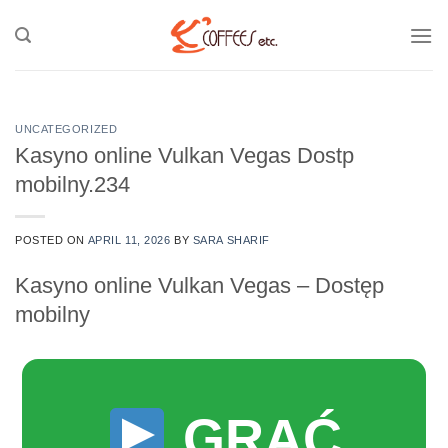
Skip
to
content
UNCATEGORIZED
Kasyno online Vulkan Vegas Dostp
mobilny.234
POSTED ON
APRIL 11, 2026
BY
SARA SHARIF
Kasyno online Vulkan Vegas – Dostęp
mobilny
GRAĆ