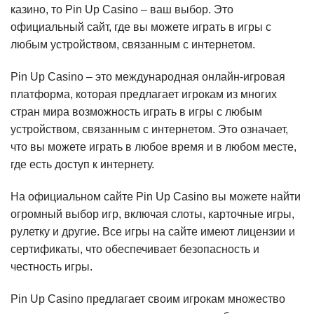
казино, то Pin Up Casino – ваш выбор. Это
официальный сайт, где вы можете играть в игры с
любым устройством, связанным с интернетом.
Pin Up Casino – это международная онлайн-игровая
платформа, которая предлагает игрокам из многих
стран мира возможность играть в игры с любым
устройством, связанным с интернетом. Это означает,
что вы можете играть в любое время и в любом месте,
где есть доступ к интернету.
На официальном сайте Pin Up Casino вы можете найти
огромный выбор игр, включая слоты, карточные игры,
рулетку и другие. Все игры на сайте имеют лицензии и
сертификаты, что обеспечивает безопасность и
честность игры.
Pin Up Casino предлагает своим игрокам множество