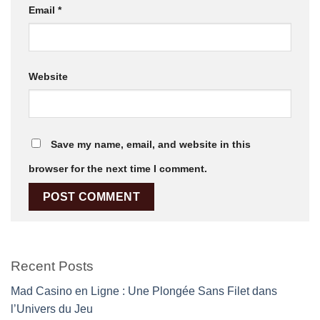
Email
*
Website
Save my name, email, and website in this
browser for the next time I comment.
Recent Posts
Mad Casino en Ligne : Une Plongée Sans Filet dans
l’Univers du Jeu