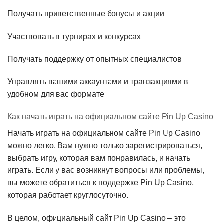
Получать приветственные бонусы и акции
Участвовать в турнирах и конкурсах
Получать поддержку от опытных специалистов
Управлять вашими аккаунтами и транзакциями в
удобном для вас формате
Как начать играть на официальном сайте Pin Up Casino
Начать играть на официальном сайте Pin Up Casino
можно легко. Вам нужно только зарегистрироваться,
выбрать игру, которая вам понравилась, и начать
играть. Если у вас возникнут вопросы или проблемы,
вы можете обратиться к поддержке Pin Up Casino,
которая работает круглосуточно.
В целом, официальный сайт Pin Up Casino – это