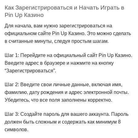
Как Зарегистрироваться и Начать Играть в
Pin Up Казино
Для начала, вам нужно зарегистрироваться на
официальном сайте Pin Up Казино. Это можно сделать
в считанные минуты, следуя простым шагам.
Шаг 1: Перейдите на официальный сайт Pin Up Казино.
Введите адрес в браузере и нажмите на кнопку
“Зарегистрироваться”.
Шаг 2: Введите свои личные данные, включая имя,
фамилию, дату рождения и адрес электронной почты.
Убедитесь, что все поля заполнены корректно.
Шаг 3: Создайте пароль для вашего аккаунта. Пароль
должен быть сложным и содержать как минимум 8
символов.