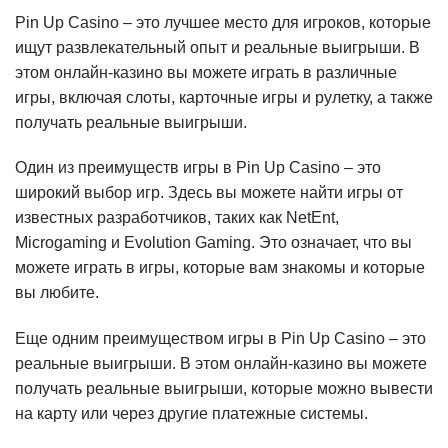
Pin Up Casino – это лучшее место для игроков, которые
ищут развлекательный опыт и реальные выигрыши. В
этом онлайн-казино вы можете играть в различные
игры, включая слоты, карточные игры и рулетку, а также
получать реальные выигрыши.
Один из преимуществ игры в Pin Up Casino – это
широкий выбор игр. Здесь вы можете найти игры от
известных разработчиков, таких как NetEnt,
Microgaming и Evolution Gaming. Это означает, что вы
можете играть в игры, которые вам знакомы и которые
вы любите.
Еще одним преимуществом игры в Pin Up Casino – это
реальные выигрыши. В этом онлайн-казино вы можете
получать реальные выигрыши, которые можно вывести
на карту или через другие платежные системы.