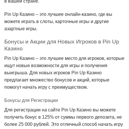
в вашей стране.
Pin Up Казино – это лучшее онлайн-казино, где вы
можете играть в слоты, карточные игры и другие
азартные игры.
Бонусы и Акции для Новых Игроков в Pin Up
Казино
Pin Up Казино – это лучшее место для игроков, которые
ищут новые возможности для игры и получения
выигрыша. Для новых игроков Pin Up Казино
предлагает множество бонусов и акций, которые
помогут начать игру с преимуществом.
Бонусы для Регистрации
Для регистрации на сайте Pin Up Казино вы можете
получить бонус в 125% от суммы первого депозита, не
более 25 000 рублей. Это отличный способ начать игру