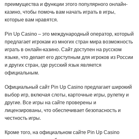
преимущества и функции этого популярного онлайн-
казино, чтобы помочь вам начать играть в игры,
которые вам нравятся.
Pin Up Casino – это международный оператор, который
предлагает игрокам из многих стран мира возможность
играть в онлайн-казино. Сайт доступен на русском
языке, что делает его доступным для игроков из России
и других стран, где русский язык является
официальным.
Официальный сайт Pin Up Casino предлагает широкий
выбор игр, включая слоты, карточные игры, рулетку и
другие. Все игры на сайте проверены и
лицензированы, что обеспечивает безопасность и
честность игры.
Кроме того, на официальном сайте Pin Up Casino