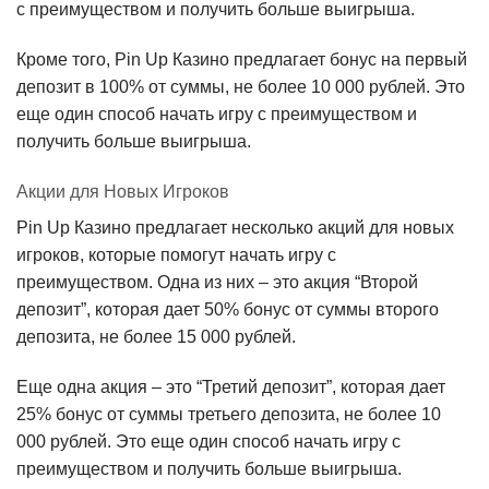
с преимуществом и получить больше выигрыша.
Кроме того, Pin Up Казино предлагает бонус на первый
депозит в 100% от суммы, не более 10 000 рублей. Это
еще один способ начать игру с преимуществом и
получить больше выигрыша.
Акции для Новых Игроков
Pin Up Казино предлагает несколько акций для новых
игроков, которые помогут начать игру с
преимуществом. Одна из них – это акция “Второй
депозит”, которая дает 50% бонус от суммы второго
депозита, не более 15 000 рублей.
Еще одна акция – это “Третий депозит”, которая дает
25% бонус от суммы третьего депозита, не более 10
000 рублей. Это еще один способ начать игру с
преимуществом и получить больше выигрыша.