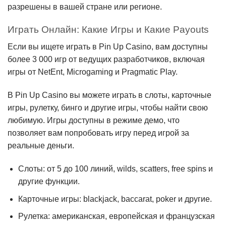
разрешены в вашей стране или регионе.
Играть Онлайн: Какие Игры и Какие Payouts
Если вы ищете играть в Pin Up Casino, вам доступны
более 3 000 игр от ведущих разработчиков, включая
игры от NetEnt, Microgaming и Pragmatic Play.
В Pin Up Casino вы можете играть в слоты, карточные
игры, рулетку, бинго и другие игры, чтобы найти свою
любимую. Игры доступны в режиме демо, что
позволяет вам попробовать игру перед игрой за
реальные деньги.
Слоты: от 5 до 100 линий, wilds, scatters, free spins и
другие функции.
Карточные игры: blackjack, baccarat, poker и другие.
Рулетка: американская, европейская и французская