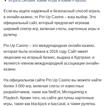
Играть Онлайн: Какие Игры и Какие Payouts
Если вы ищете надежный и безопасный способ играть
в онлайн-казино, то Pin Up Casino – ваш выбор. Это
официальный сайт, который предлагает игрокам
широкий спектр игр, включая слоты, карточные игры и
рулетку.
Pin Up Casino – это международная онлайн-казино,
которая была основана в 2016 году. Сайт имеет
лицензию на игорный бизнес, выдана в Куртрахе, и
является членом международной ассоциации онлайн-
казино.
На официальном сайте Pin Up Casino вы можете найти
более 3 000 игр, включая слоты от известных
разработчиков, такие как NetEnt, Microgaming и
Playtech. Кроме того, на сайте доступны карточные
игры, такие как blackjack и baccarat, а также рулетка.