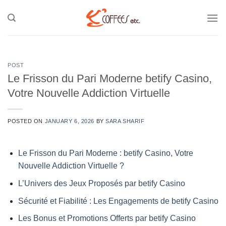
Skip
to
content
POST
Le Frisson du Pari Moderne betify Casino,
Votre Nouvelle Addiction Virtuelle
POSTED ON
JANUARY 6, 2026
BY
SARA SHARIF
Le Frisson du Pari Moderne : betify Casino, Votre
Nouvelle Addiction Virtuelle ?
L’Univers des Jeux Proposés par betify Casino
Sécurité et Fiabilité : Les Engagements de betify Casino
Les Bonus et Promotions Offerts par betify Casino