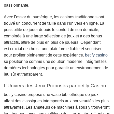
passionnante.
Avec l’essor du numérique, les casinos traditionnels ont
trouvé un concurrent de taille dans l’univers en ligne. La
possibilité de jouer depuis le confort de son domicile,
combinée à une large sélection de jeux et à des bonus
attractifs, attire de plus en plus de joueurs. Cependant, il
est crucial de choisir une plateforme fiable et sécurisée
pour profiter pleinement de cette expérience.
betify casino
se positionne comme une solution moderne, intégrant les
dernières technologies pour garantir un environnement de
jeu sûr et transparent.
L’Univers des Jeux Proposés par betify Casino
betify casino propose une vaste bibliothèque de jeux,
allant des classiques intemporels aux nouveautés les plus
attrayantes. Les amateurs de machines à sous y trouveront
leur bonheur avec une multitude de titres variés, offrant des