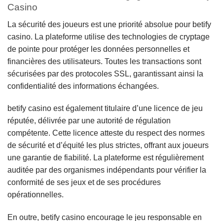
Casino
La sécurité des joueurs est une priorité absolue pour betify
casino. La plateforme utilise des technologies de cryptage
de pointe pour protéger les données personnelles et
financières des utilisateurs. Toutes les transactions sont
sécurisées par des protocoles SSL, garantissant ainsi la
confidentialité des informations échangées.
betify casino est également titulaire d’une licence de jeu
réputée, délivrée par une autorité de régulation
compétente. Cette licence atteste du respect des normes
de sécurité et d’équité les plus strictes, offrant aux joueurs
une garantie de fiabilité. La plateforme est régulièrement
auditée par des organismes indépendants pour vérifier la
conformité de ses jeux et de ses procédures
opérationnelles.
En outre, betify casino encourage le jeu responsable en