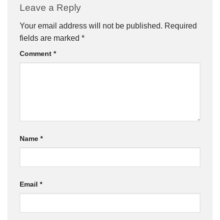
Leave a Reply
Your email address will not be published.
Required
fields are marked
*
Comment
*
Name
*
Email
*