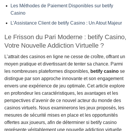
Les Méthodes de Paiement Disponibles sur betify
Casino
L’Assistance Client de betify Casino : Un Atout Majeur
Le Frisson du Pari Moderne : betify Casino,
Votre Nouvelle Addiction Virtuelle ?
L’attrait des casinos en ligne ne cesse de croître, offrant un
moyen pratique et divertissant de tenter sa chance. Parmi
les nombreuses plateformes disponibles,
betify casino
se
distingue par son approche innovante et son engagement
envers une expérience de jeu optimale. Cet article explore
en profondeur les caractéristiques, les avantages et les
perspectives d’avenir de ce nouvel acteur du monde des
casinos virtuels. Nous examinerons les jeux proposés, les
mesures de sécurité mises en place et les opportunités
offertes aux joueurs, afin de déterminer si betify casino
représente véritablement une nouvelle addiction virtuelle