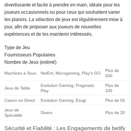
divertissante et facile à prendre en main, idéale pour les
joueurs occasionnels ou pour ceux qui souhaitent varier
les plaisirs. La sélection de jeux est régulièrement mise à
jour, afin de proposer aux joueurs de nouvelles
expériences et de les maintenir intéressés.
Type de Jeu
Fournisseurs Populaires
Nombre de Jeux (estimé)
Plus de
Machines à Sous
NetEnt, Microgaming, Play’n GO
500
Evolution Gaming, Pragmatic
Plus de
Jeux de Table
Play
100
Casino en Direct
Evolution Gaming, Ezugi
Plus de 50
Jeux de
Divers
Plus de 20
Spécialité
Sécurité et Fiabilité : Les Engagements de betify