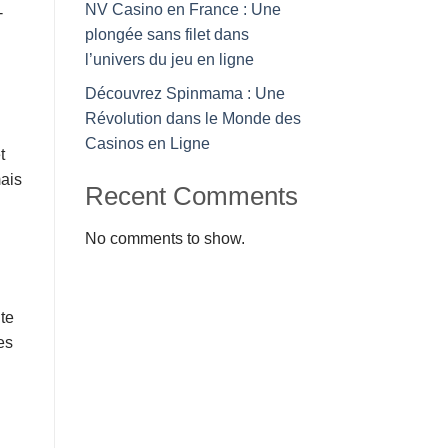
NV Casino en France : Une
-
plongée sans filet dans
l’univers du jeu en ligne
Découvrez Spinmama : Une
Révolution dans le Monde des
Casinos en Ligne
t
mais
Recent Comments
No comments to show.
.
te
es