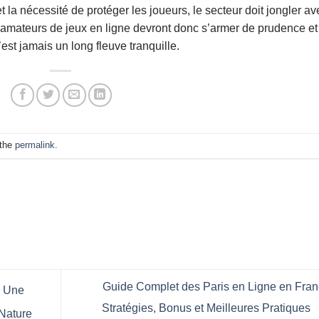
et la nécessité de protéger les joueurs, le secteur doit jongler av
s amateurs de jeux en ligne devront donc s’armer de prudence et
est jamais un long fleuve tranquille.
 the
permalink
.
Guide Complet des Paris en Ligne en Fran
: Une
Stratégies, Bonus et Meilleures Pratiques
 Nature