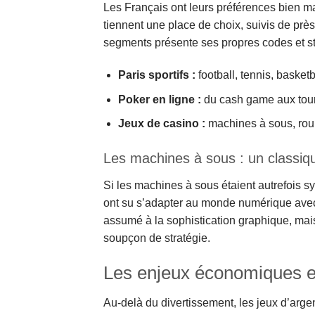
Les Français ont leurs préférences bien mar
tiennent une place de choix, suivis de prè
segments présente ses propres codes et s
Paris sportifs :
football, tennis, basket
Poker en ligne :
du cash game aux tour
Jeux de casino :
machines à sous, roul
Les machines à sous : un classiq
Si les machines à sous étaient autrefois sy
ont su s’adapter au monde numérique avec 
assumé à la sophistication graphique, mai
soupçon de stratégie.
Les enjeux économiques e
Au-delà du divertissement, les jeux d’arg