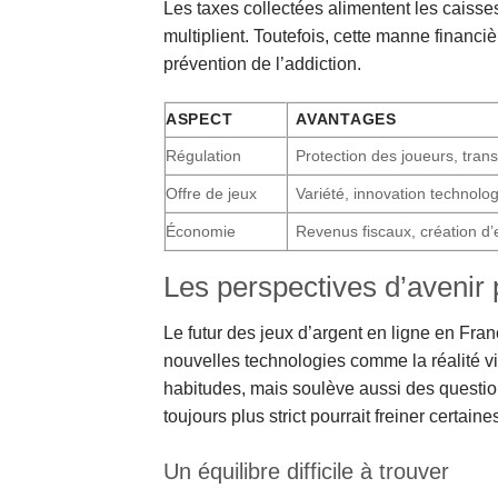
Les taxes collectées alimentent les caisses 
multiplient. Toutefois, cette manne finan
prévention de l’addiction.
ASPECT
AVANTAGES
Régulation
Protection des joueurs, tra
Offre de jeux
Variété, innovation technolo
Économie
Revenus fiscaux, création d’
Les perspectives d’avenir 
Le futur des jeux d’argent en ligne en Fr
nouvelles technologies comme la réalité virt
habitudes, mais soulève aussi des questio
toujours plus strict pourrait freiner certain
Un équilibre difficile à trouver