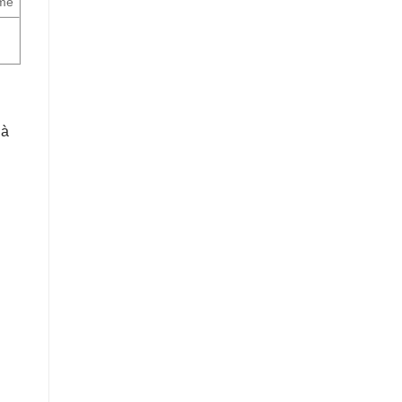
sme
 à
.