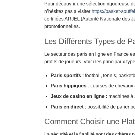
Pour découvrir une sélection rigoureuse de 
n’hésitez pas à visiter
https://basket-souff
certifiées ARJEL (Autorité Nationale des J
promotionnelles.
Les Différents Types de P
Le secteur des paris en ligne en France est 
profils de joueurs. Voici les principaux ty
Paris sportifs :
football, tennis, basketb
Paris hippiques :
courses de chevaux av
Jeux de casino en ligne :
machines à so
Paris en direct :
possibilité de parier 
Comment Choisir une Plate
La sécurité et la fiabilité sont des critères