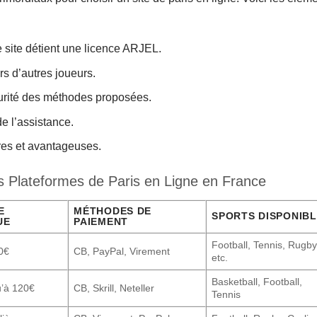
 site détient une licence ARJEL.
rs d’autres joueurs.
curité des méthodes proposées.
de l’assistance.
res et avantageuses.
s Plateformes de Paris en Ligne en France
E
MÉTHODES DE
SPORTS DISPONIB
UE
PAIEMENT
Football, Tennis, Rugby
0€
CB, PayPal, Virement
etc.
Basketball, Football,
’à 120€
CB, Skrill, Neteller
Tennis