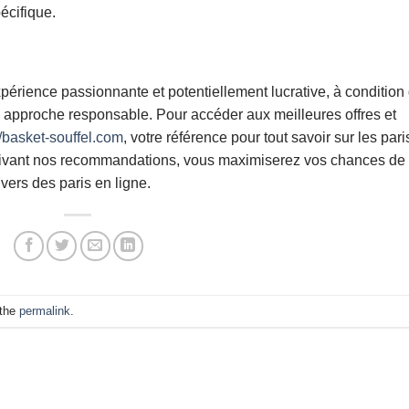
écifique.
xpérience passionnante et potentiellement lucrative, à condition
e approche responsable. Pour accéder aux meilleures offres et
//basket-souffel.com
, votre référence pour tout savoir sur les pari
n suivant nos recommandations, vous maximiserez vos chances de
ivers des paris en ligne.
 the
permalink
.