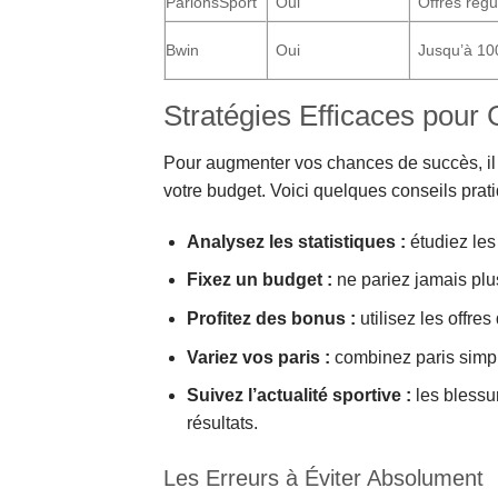
ParionsSport
Oui
Offres régu
Bwin
Oui
Jusqu’à 10
Stratégies Efficaces pour
Pour augmenter vos chances de succès, il e
votre budget. Voici quelques conseils prati
Analysez les statistiques :
étudiez les
Fixez un budget :
ne pariez jamais plu
Profitez des bonus :
utilisez les offre
Variez vos paris :
combinez paris simple
Suivez l’actualité sportive :
les blessu
résultats.
Les Erreurs à Éviter Absolument