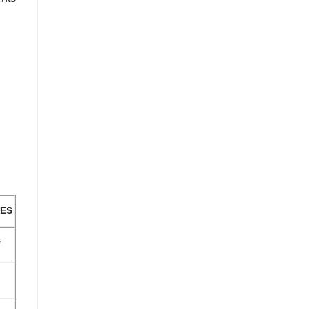
LES
,