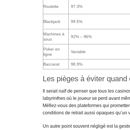
Roulette
97.3%
Blackjack
99.5%
Machines à
92% – 96%
sous
Poker en
Variable
ligne
Baccarat
98.9%
Les pièges à éviter quand 
Il serait naïf de penser que tous les casino
labyrinthes où le joueur se perd avant mêm
Méfiez-vous des plateformes qui promettent 
conditions de retrait aussi opaques qu’un v
Un autre point souvent négligé est la gesti