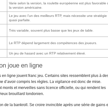
Varie selon la version, la roulette européenne est plus favorable
la version américaine.
Le jeu avec l’un des meilleurs RTP, mais nécessite une stratégie
quasi parfaite.
Très variable, souvent plus basse que les jeux de table.
Le RTP dépend largement des compétences des joueurs.
Un jeu de hasard avec un RTP relativement élevé.
on joue en ligne
s en ligne jouent franc jeu. Certains sites ressemblent plus à de
e d’avoir compris les règles. La vigilance est donc de mise.
monts et merveilles sans licence officielle, ou qui rendent les
ieux brouillard londonien.
on de la bankroll. Se croire invincible après une série de gains 