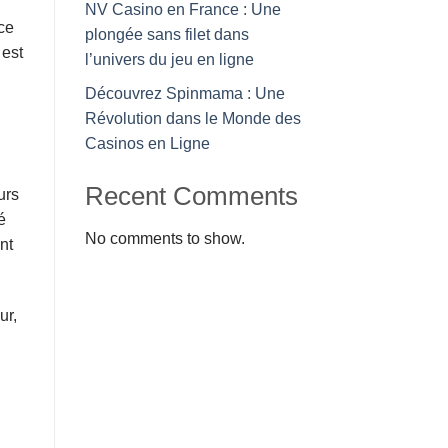
NV Casino en France : Une
 ce
plongée sans filet dans
 est
l’univers du jeu en ligne
Découvrez Spinmama : Une
Révolution dans le Monde des
Casinos en Ligne
Recent Comments
urs
é
No comments to show.
nt
ur,