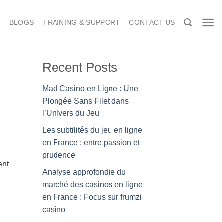
BLOGS
TRAINING & SUPPORT
CONTACT US
Recent Posts
Mad Casino en Ligne : Une
Plongée Sans Filet dans
l’Univers du Jeu
Les subtilités du jeu en ligne
n
en France : entre passion et
prudence
ant,
Analyse approfondie du
marché des casinos en ligne
en France : Focus sur frumzi
casino