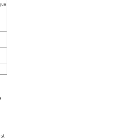
 que
s
est