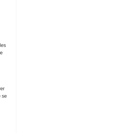
les
ne
rer
e se