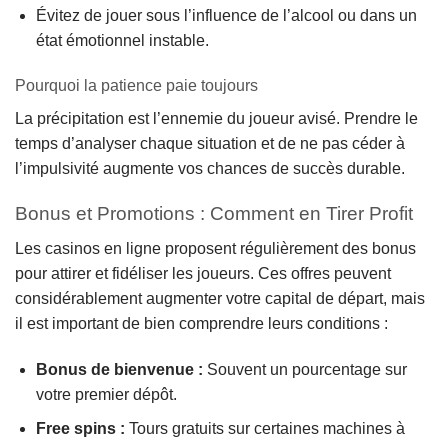
Évitez de jouer sous l’influence de l’alcool ou dans un
état émotionnel instable.
Pourquoi la patience paie toujours
La précipitation est l’ennemie du joueur avisé. Prendre le
temps d’analyser chaque situation et de ne pas céder à
l’impulsivité augmente vos chances de succès durable.
Bonus et Promotions : Comment en Tirer Profit
Les casinos en ligne proposent régulièrement des bonus
pour attirer et fidéliser les joueurs. Ces offres peuvent
considérablement augmenter votre capital de départ, mais
il est important de bien comprendre leurs conditions :
Bonus de bienvenue :
Souvent un pourcentage sur
votre premier dépôt.
Free spins :
Tours gratuits sur certaines machines à