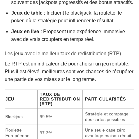
souvent des jackpots progressifs et des bonus attractifs.
Jeux de table :
Incluent le blackjack, la roulette, le
poker, où la stratégie peut influencer le résultat.
Jeux en live :
Proposent une expérience immersive
avec de vrais croupiers en temps réel.
Les jeux avec le meilleur taux de redistribution (RTP)
Le RTP est un indicateur clé pour choisir un jeu rentable.
Plus il est élevé, meilleures sont vos chances de récupérer
une partie de vos mises sur le long terme.
TAUX DE
JEU
REDISTRIBUTION
PARTICULARITÉS
(RTP)
Stratégie et comptage
Blackjack
99.5%
des cartes possibles
Roulette
Une seule case zéro,
97.3%
Européenne
avantage maison réduit