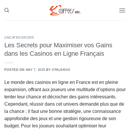
Skip
to
content
UNCATEGORIZED
Les Secrets pour Maximiser vos Gains
dans les Casinos en Ligne Français
POSTED ON
MAY 7, 2025
BY
OPAL84505
Le monde des casinos en ligne en France est en pleine
expansion, offrant aux joueurs une multitude d’options pour
tenter leur chance et décrocher des gains intéressants.
Cependant, réussir dans cet univers demande plus que de
la chance : il faut une bonne stratégie, une connaissance
approfondie des jeux et une gestion rigoureuse de son
budget. Pour les joueurs souhaitant optimiser leur