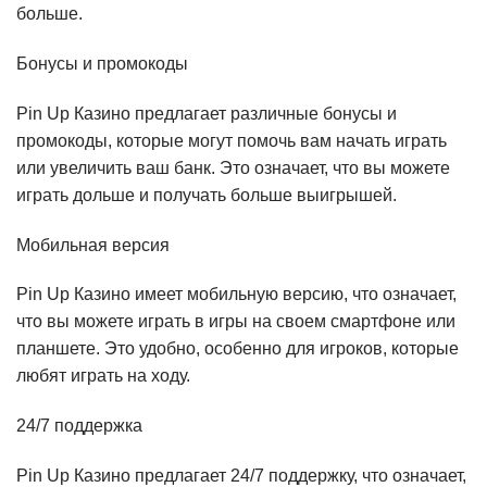
больше.
Бонусы и промокоды
Pin Up Казино предлагает различные бонусы и
промокоды, которые могут помочь вам начать играть
или увеличить ваш банк. Это означает, что вы можете
играть дольше и получать больше выигрышей.
Мобильная версия
Pin Up Казино имеет мобильную версию, что означает,
что вы можете играть в игры на своем смартфоне или
планшете. Это удобно, особенно для игроков, которые
любят играть на ходу.
24/7 поддержка
Pin Up Казино предлагает 24/7 поддержку, что означает,