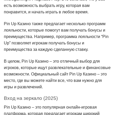
есть возможность выбрать игру, которая вам
понравится, и начать играть в любое время.
Pin Up Казино также предлагает несколько программ
лояльности, которые помогут вам получать бонусы и
преимущества. Например, программа лояльности “Pin
Up” позволяет игрокам получать бонусы и
преимущества за каждую сделанную ставку.
В целом, Pin Up Казино – это отличный выбор для
игроков, которые ищут развлекательные и финансовые
возможности. Официальный сайт Pin Up Казино – это
место, где вы можете найти все, что вам нужно для
игры и развлечений.
Вход на зеркало (2025)
Pin Up Казино – это популярная онлайн-игровая
платформа, которая предлагает игрокам широкий