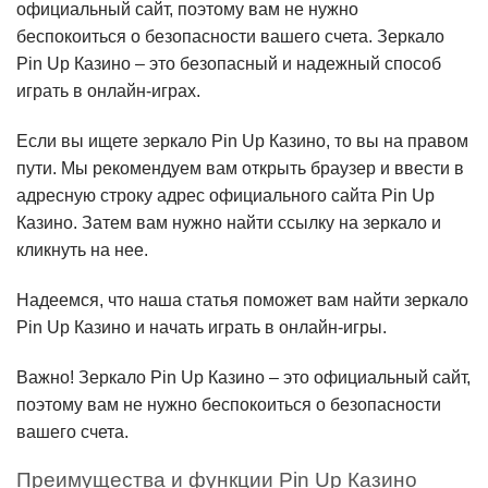
официальный сайт, поэтому вам не нужно
беспокоиться о безопасности вашего счета. Зеркало
Pin Up Казино – это безопасный и надежный способ
играть в онлайн-играх.
Если вы ищете зеркало Pin Up Казино, то вы на правом
пути. Мы рекомендуем вам открыть браузер и ввести в
адресную строку адрес официального сайта Pin Up
Казино. Затем вам нужно найти ссылку на зеркало и
кликнуть на нее.
Надеемся, что наша статья поможет вам найти зеркало
Pin Up Казино и начать играть в онлайн-игры.
Важно! Зеркало Pin Up Казино – это официальный сайт,
поэтому вам не нужно беспокоиться о безопасности
вашего счета.
Преимущества и функции Pin Up Казино