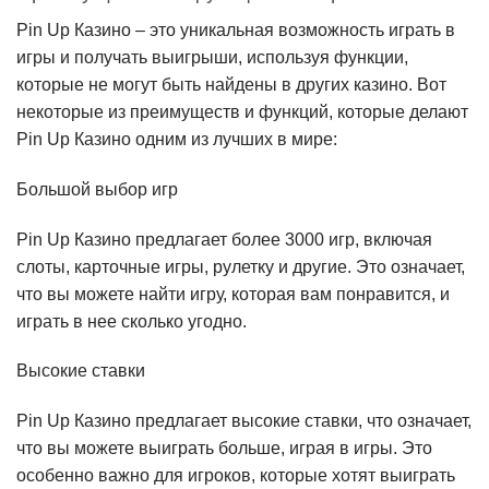
Pin Up Казино – это уникальная возможность играть в
игры и получать выигрыши, используя функции,
которые не могут быть найдены в других казино. Вот
некоторые из преимуществ и функций, которые делают
Pin Up Казино одним из лучших в мире:
Большой выбор игр
Pin Up Казино предлагает более 3000 игр, включая
слоты, карточные игры, рулетку и другие. Это означает,
что вы можете найти игру, которая вам понравится, и
играть в нее сколько угодно.
Высокие ставки
Pin Up Казино предлагает высокие ставки, что означает,
что вы можете выиграть больше, играя в игры. Это
особенно важно для игроков, которые хотят выиграть