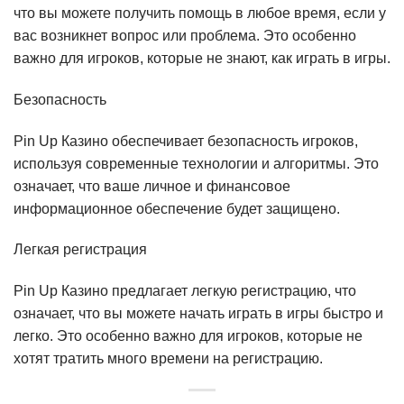
что вы можете получить помощь в любое время, если у
вас возникнет вопрос или проблема. Это особенно
важно для игроков, которые не знают, как играть в игры.
Безопасность
Pin Up Казино обеспечивает безопасность игроков,
используя современные технологии и алгоритмы. Это
означает, что ваше личное и финансовое
информационное обеспечение будет защищено.
Легкая регистрация
Pin Up Казино предлагает легкую регистрацию, что
означает, что вы можете начать играть в игры быстро и
легко. Это особенно важно для игроков, которые не
хотят тратить много времени на регистрацию.