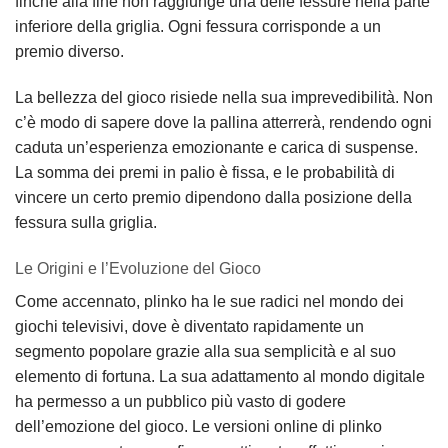
finché alla fine non raggiunge una delle fessure nella parte
inferiore della griglia. Ogni fessura corrisponde a un
premio diverso.
La bellezza del gioco risiede nella sua imprevedibilità. Non
c’è modo di sapere dove la pallina atterrerà, rendendo ogni
caduta un’esperienza emozionante e carica di suspense.
La somma dei premi in palio è fissa, e le probabilità di
vincere un certo premio dipendono dalla posizione della
fessura sulla griglia.
Le Origini e l’Evoluzione del Gioco
Come accennato, plinko ha le sue radici nel mondo dei
giochi televisivi, dove è diventato rapidamente un
segmento popolare grazie alla sua semplicità e al suo
elemento di fortuna. La sua adattamento al mondo digitale
ha permesso a un pubblico più vasto di godere
dell’emozione del gioco. Le versioni online di plinko