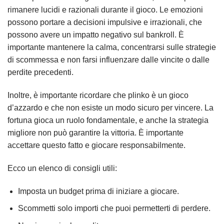
rimanere lucidi e razionali durante il gioco. Le emozioni
possono portare a decisioni impulsive e irrazionali, che
possono avere un impatto negativo sul bankroll. È
importante mantenere la calma, concentrarsi sulle strategie
di scommessa e non farsi influenzare dalle vincite o dalle
perdite precedenti.
Inoltre, è importante ricordare che plinko è un gioco
d’azzardo e che non esiste un modo sicuro per vincere. La
fortuna gioca un ruolo fondamentale, e anche la strategia
migliore non può garantire la vittoria. È importante
accettare questo fatto e giocare responsabilmente.
Ecco un elenco di consigli utili:
Imposta un budget prima di iniziare a giocare.
Scommetti solo importi che puoi permetterti di perdere.