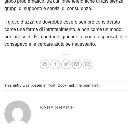
gioco problematico, tra cui linee telefoniche di assistenza,
gruppi di supporto e servizi di consulenza.
Il gioco d’azzardo dovrebbe essere sempre considerato
come una forma di intrattenimento, e non come un modo
per fare soldi. È importante giocare in modo responsabile e
consapevole, e cercare aiuto se necessario.
This entry was posted in
Post
. Bookmark the
permalink
.
SARA SHARIF