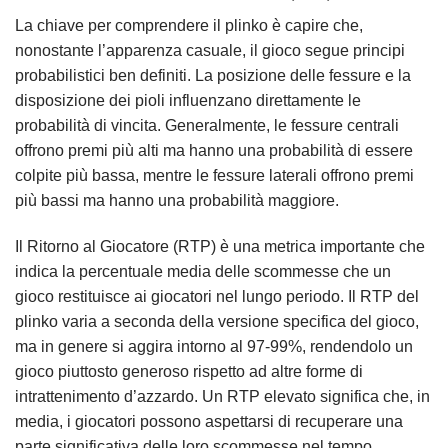
La chiave per comprendere il plinko è capire che,
nonostante l’apparenza casuale, il gioco segue principi
probabilistici ben definiti. La posizione delle fessure e la
disposizione dei pioli influenzano direttamente le
probabilità di vincita. Generalmente, le fessure centrali
offrono premi più alti ma hanno una probabilità di essere
colpite più bassa, mentre le fessure laterali offrono premi
più bassi ma hanno una probabilità maggiore.
Il Ritorno al Giocatore (RTP) è una metrica importante che
indica la percentuale media delle scommesse che un
gioco restituisce ai giocatori nel lungo periodo. Il RTP del
plinko varia a seconda della versione specifica del gioco,
ma in genere si aggira intorno al 97-99%, rendendolo un
gioco piuttosto generoso rispetto ad altre forme di
intrattenimento d’azzardo. Un RTP elevato significa che, in
media, i giocatori possono aspettarsi di recuperare una
parte significativa delle loro scommesse nel tempo.