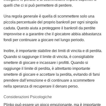
quelli che ci si può permettere di perdere.
Una regola generale è quella di scommettere solo una
piccola percentuale del proprio bankroll per ogni singola
caduta. Questo aiuta a proteggere il bankroll da perdite
improvvise e a garantire che il giocatore abbia abbastanza
fondi per continuare a giocare nel lungo periodo.
Inoltre, è importante stabilire dei limiti di vincita e di perdita.
Quando si raggiunge il limite di vincita, è consigliabile
smettere di giocare e incassare i profitti. Quando si
raggiunge il limite di perdita, è altrettanto importante
smettere di giocare e accettare la perdita, evitando di farsi
prendere dall’emozione e di continuare a scommettere
nella speranza di recuperare il denaro perso.
Considerazioni Psicologiche
Plinko può essere un gioco emozionante, ma è importante