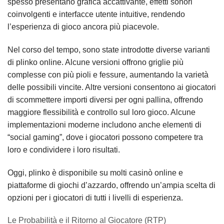
spesso presentano grafica accattivante, effetti sonori
coinvolgenti e interfacce utente intuitive, rendendo
l’esperienza di gioco ancora più piacevole.
Nel corso del tempo, sono state introdotte diverse varianti
di plinko online. Alcune versioni offrono griglie più
complesse con più pioli e fessure, aumentando la varietà
delle possibili vincite. Altre versioni consentono ai giocatori
di scommettere importi diversi per ogni pallina, offrendo
maggiore flessibilità e controllo sul loro gioco. Alcune
implementazioni moderne includono anche elementi di
“social gaming”, dove i giocatori possono competere tra
loro e condividere i loro risultati.
Oggi, plinko è disponibile su molti casinò online e
piattaforme di giochi d’azzardo, offrendo un’ampia scelta di
opzioni per i giocatori di tutti i livelli di esperienza.
Le Probabilità e il Ritorno al Giocatore (RTP)