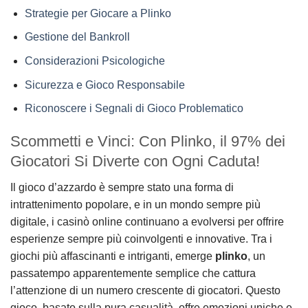
Strategie per Giocare a Plinko
Gestione del Bankroll
Considerazioni Psicologiche
Sicurezza e Gioco Responsabile
Riconoscere i Segnali di Gioco Problematico
Scommetti e Vinci: Con Plinko, il 97% dei
Giocatori Si Diverte con Ogni Caduta!
Il gioco d’azzardo è sempre stato una forma di
intrattenimento popolare, e in un mondo sempre più
digitale, i casinò online continuano a evolversi per offrire
esperienze sempre più coinvolgenti e innovative. Tra i
giochi più affascinanti e intriganti, emerge
plinko
, un
passatempo apparentemente semplice che cattura
l’attenzione di un numero crescente di giocatori. Questo
gioco, basato sulla pura casualità, offre emozioni uniche e