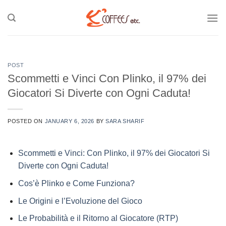
Skip
to
content
POST
Scommetti e Vinci Con Plinko, il 97% dei
Giocatori Si Diverte con Ogni Caduta!
POSTED ON
JANUARY 6, 2026
BY
SARA SHARIF
Scommetti e Vinci: Con Plinko, il 97% dei Giocatori Si
Diverte con Ogni Caduta!
Cos’è Plinko e Come Funziona?
Le Origini e l’Evoluzione del Gioco
Le Probabilità e il Ritorno al Giocatore (RTP)