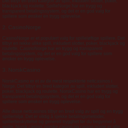
Det tilbyr en bred kategori av spill, inkludert slotter, poker,
blackjack og roulette. SpilleNorge har en trygg og
transparent betalingssystem, og det er en god valg for
spillere som ønsker en trygg oplevelse.
2. CasinoNorge
CasinoNorge er et populært valg for spilleløftige spillere. Det
tilbyr en rekke ulike spill, inkludert slotter, poker, blackjack og
roulette. CasinoNorge har en trygg og transparent
betalingssystem, og det er en god valg for spillere som
ønsker en trygg oplevelse.
3. NorskCasino
NorskCasino er et av de mest respekterte nettcasinos i
Norge. Det tilbyr en bred kategori av spill, inkludert slotter,
poker, blackjack og roulette. NorskCasino har en trygg og
transparent betalingssystem, og det er en god valg for
spillere som ønsker en trygg oplevelse.
Alle disse nettcasinos tilbyr en bred valg av spill og en trygg
spillemiljø. Det er viktig å sjekke betalingsmetoder,
spillerbeskyttelse og generell trygghet før du begynner å
spille. Norsk casino, norske casino og casino norge er alle