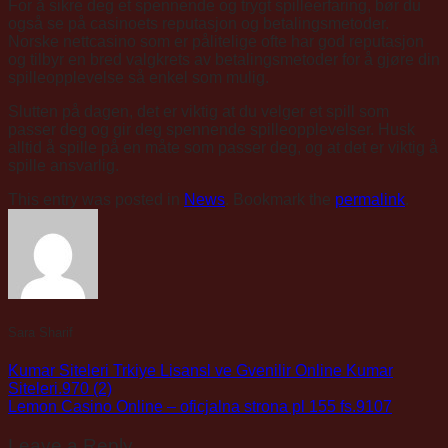
For å sikre deg et spennende og trygt spilleerfaring, bør du
også se på casinoets reputasjon og betalingsmetoder.
Norske nettcasino som er pålitelige ofte har god reputasjon
og tilbyr en bred valgkrets av betalingsmetoder for å gjøre din
spilleopplevelse så enkel som mulig.
Slutten på dagen, det er viktig at du velger et spill som
passer deg og gir deg spennende spilleopplevelser. Husk
alltid å spille på en måte som passer deg, og at det er viktig å
spille ansvarlig.
This entry was posted in
News
. Bookmark the
permalink
.
Sara Sharif
Kumar Siteleri Trkiye Lisansl ve Gvenilir Online Kumar
Siteleri.970 (2)
Lemon Casino Online – oficjalna strona pl 155 fs.9107
Leave a Reply