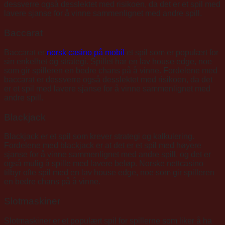
dessverre også desslektet med risikoen, da det er et spil med
lavere sjanse for å vinne sammenlignet med andre spill.
Baccarat
Baccarat er
norsk casino på mobil
et spil som er populært for
sin enkelhet og strategi. Spillet har en lav house edge, noe
som gir spilleren en bedre chans på å vinne. Fordelene med
baccarat er dessverre også desslektet med risikoen, da det
er et spil med lavere sjanse for å vinne sammenlignet med
andre spill.
Blackjack
Blackjack er et spil som krever strategi og kalkulering.
Fordelene med blackjack er at det er et spil med høyere
sjanse for å vinne sammenlignet med andre spill, og det er
også mulig å spille med lavere beløp. Norske nettcasino
tilbyr ofte spil med en lav house edge, noe som gir spilleren
en bedre chans på å vinne.
Slotmaskiner
Slotmaskiner er et populært spil for spillerne som liker å ha