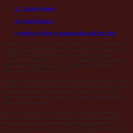
2. CasinoNorge
3. NorskCasino
Hvordan velge et passende spill for deg
Norske casino er et populært valg for spillere som ønsker en
trygg og legitim opplevelse. Når du søker etter trygge norske
casino, finner du et bredt utvalg av spill, fra klassiske
maskiner til avanserte spill med 3D-grafikk. Norsk regulering
sikrer at alle nettcasino er ansvarlige og følger stricte
standarder for sikkerhet og etikk.
Casino norge tilbyr en bred spekter av spill, inkludert roulette,
blackjack, poker og slotmaskiner. Du kan også finne spesielt
norgesk innehalt som ikke finnes på andre casino. Det er
viktig å sjekke casinoes utvalg for å finne de beste spillene
som passer deg best.
Norsk casino har også et sterk fokus på kundetjeneste. Du
kan forvente enkel og rask registrering, samt enkelte tilbyr
enkelte casinoer kanskje enkelte bonusprogrammer og
tilbyder kundeservice på norgesk. Det er alltid viktig å sjekke