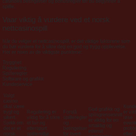
casinoes betingelser og bonusregler før du begynner å
spille.
Vaar viktig å vurdere ved et norsk
nettcasinospill
Når du velger et nettcasinospill, er det viktige faktorene som
du bør vurdere for å sikre deg en god og trygg opplevelse.
Her er noen av de viktigste punktene:
Trygghet
Regulering
Spilleregler
Software og grafikk
Kundeservice
Valgt
casino
skal være
Kunde
God grafikk og
trygt og
Regulering er
Forstå
er vikt
spilsgrensesnitt
sikert.
viktig for å sikre
spilleregler
løse
er viktig for en
Sjekk om
et fair og
og
event
smaklig og
det er et
etterspurt
betingelser
probl
intenst
norsk
spillemiljø.
for hvert
eller