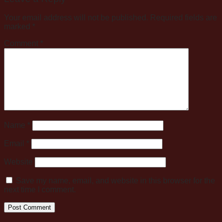
Your email address will not be published.
Required fields are
marked
*
Comment
*
Name
*
Email
*
Website
Save my name, email, and website in this browser for the
next time I comment.