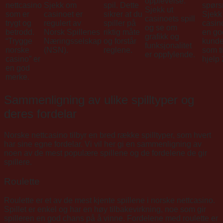
opplevelse.
nettcasino
Sjekk om
spil. Dette
spørs
Sjekk ut
som er
casinoet er
sikrer at du
Sjekk
casinoets spill
trygt og
regulert av
spiller på
casin
og se om
betrodd.
Norsk Spillenes
riktig måte
en go
grafikk og
“Trygge
Næringsselskap
og forstår
kunde
funksjonalitet
norske
(NSN).
reglene.
som ti
er oppfylende.
casino” er
hjelp 
en god
merke.
Sammenligning av ulike spilltyper og
deres fordelar
Norske nettcasino tilbyr en bred række spilltyper, som hvert
har sine egne fordelar. Vi vil her gi en sammenligning av
noen av de mest populære spillene og de fordelene de gir
spillere.
Roulette
Roulette er et av de mest kjente spillene i norske nettcasino.
Spillet er enkel og har en høy tilbakevirkning, noe som gir
spilleren en god chans på å vinne. Fordelene med roulette er