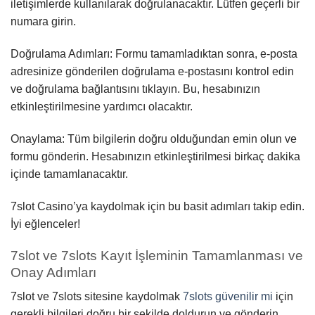
iletişimlerde kullanılarak doğrulanacaktır. Lütfen geçerli bir
numara girin.
Doğrulama Adımları: Formu tamamladıktan sonra, e-posta
adresinize gönderilen doğrulama e-postasını kontrol edin
ve doğrulama bağlantısını tıklayın. Bu, hesabınızın
etkinleştirilmesine yardımcı olacaktır.
Onaylama: Tüm bilgilerin doğru olduğundan emin olun ve
formu gönderin. Hesabınızın etkinleştirilmesi birkaç dakika
içinde tamamlanacaktır.
7slot Casino’ya kaydolmak için bu basit adımları takip edin.
İyi eğlenceler!
7slot ve 7slots Kayıt İşleminin Tamamlanması ve
Onay Adımları
7slot ve 7slots sitesine kaydolmak
7slots güvenilir mi
için
gerekli bilgileri doğru bir şekilde doldurun ve gönderin.