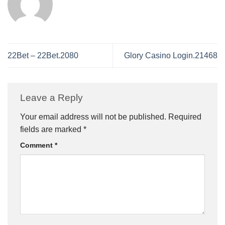
22Bet – 22Bet.2080
Glory Casino Login.21468
Leave a Reply
Your email address will not be published.
Required
fields are marked
*
Comment
*