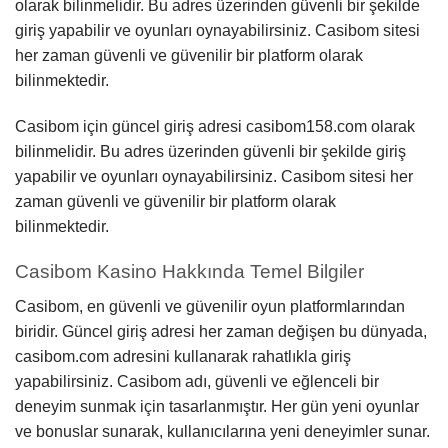
olarak bilinmelidir. Bu adres üzerinden güvenli bir şekilde
giriş yapabilir ve oyunları oynayabilirsiniz. Casibom sitesi
her zaman güvenli ve güvenilir bir platform olarak
bilinmektedir.
Casibom için güncel giriş adresi casibom158.com olarak
bilinmelidir. Bu adres üzerinden güvenli bir şekilde giriş
yapabilir ve oyunları oynayabilirsiniz. Casibom sitesi her
zaman güvenli ve güvenilir bir platform olarak
bilinmektedir.
Casibom Kasino Hakkında Temel Bilgiler
Casibom, en güvenli ve güvenilir oyun platformlarından
biridir. Güncel giriş adresi her zaman değişen bu dünyada,
casibom.com adresini kullanarak rahatlıkla giriş
yapabilirsiniz. Casibom adı, güvenli ve eğlenceli bir
deneyim sunmak için tasarlanmıştır. Her gün yeni oyunlar
ve bonuslar sunarak, kullanıcılarına yeni deneyimler sunar.