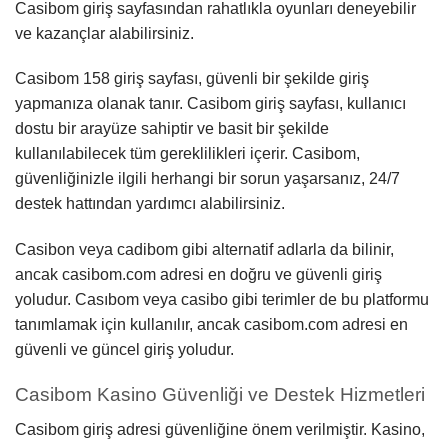
Casibom giriş sayfasından rahatlıkla oyunları deneyebilir
ve kazançlar alabilirsiniz.
Casibom 158 giriş sayfası, güvenli bir şekilde giriş
yapmanıza olanak tanır. Casibom giriş sayfası, kullanıcı
dostu bir arayüze sahiptir ve basit bir şekilde
kullanılabilecek tüm gereklilikleri içerir. Casibom,
güvenliğinizle ilgili herhangi bir sorun yaşarsanız, 24/7
destek hattından yardımcı alabilirsiniz.
Casibon veya cadibom gibi alternatif adlarla da bilinir,
ancak casibom.com adresi en doğru ve güvenli giriş
yoludur. Casıbom veya casibo gibi terimler de bu platformu
tanımlamak için kullanılır, ancak casibom.com adresi en
güvenli ve güncel giriş yoludur.
Casibom Kasino Güvenliği ve Destek Hizmetleri
Casibom giriş adresi güvenliğine önem verilmiştir. Kasino,