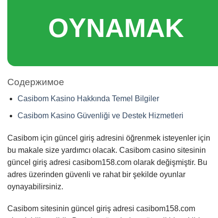
OYNAMAK
Содержимое
Casibom Kasino Hakkında Temel Bilgiler
Casibom Kasino Güvenliği ve Destek Hizmetleri
Casibom için güncel giriş adresini öğrenmek isteyenler için
bu makale size yardımcı olacak. Casibom casino sitesinin
güncel giriş adresi casibom158.com olarak değişmiştir. Bu
adres üzerinden güvenli ve rahat bir şekilde oyunlar
oynayabilirsiniz.
Casibom sitesinin güncel giriş adresi casibom158.com