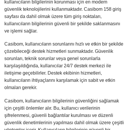
kullanıcıların bilgilerinin korunması için en modern
güvenlik teknolojilerini kullanmaktadır. Casibom 158 giriş
sayfası da dahil olmak üzere tüm giriş noktaları,
kullanıcıların bilgilerinin güvenli bir şekilde saklanmasını
ve işlemi sağlar.
Casibom, kullanıcıların sorunlarını hızlı ve etkin bir şekilde
çözebileceği destek hizmetleri sunmaktadır. Güvenlik
sorunları, teknik sorunlar veya genel sorunlarla
karşılaşıldığında, kullanıcılar 24/7 destek merkezi ile
iletişime geçebilirler. Destek ekibinin hizmetleri,
kullanıcıların ihtiyaçlarını karşılamak için sabit ve etkin
olmaları gerekir.
Casibom, kullanıcıların bilgilerinin güvenliğini sağlamak
için çeşitli önlemler alır. Bu, kullanıcı verilerinin
şifrelenmesi, güvenli bağlantılar kurulması ve düzenli
güvenlik denetimlerinin yapılması dahil olmak üzere çeşitli
yöntemler içerir. Kullanıcıların bilgilerinin güvenli bir