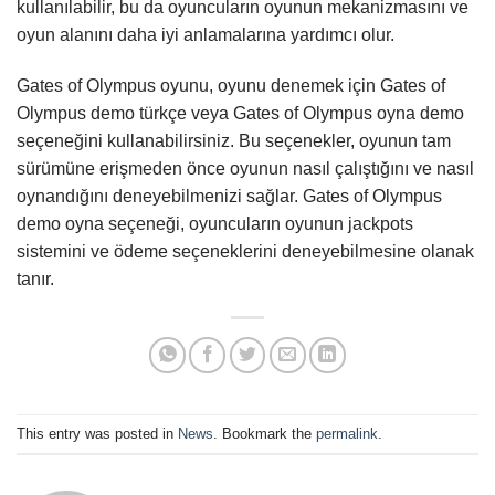
kullanılabilir, bu da oyuncuların oyunun mekanizmasını ve
oyun alanını daha iyi anlamalarına yardımcı olur.
Gates of Olympus oyunu, oyunu denemek için Gates of
Olympus demo türkçe veya Gates of Olympus oyna demo
seçeneğini kullanabilirsiniz. Bu seçenekler, oyunun tam
sürümüne erişmeden önce oyunun nasıl çalıştığını ve nasıl
oynandığını deneyebilmenizi sağlar. Gates of Olympus
demo oyna seçeneği, oyuncuların oyunun jackpots
sistemini ve ödeme seçeneklerini deneyebilmesine olanak
tanır.
This entry was posted in
News
. Bookmark the
permalink
.