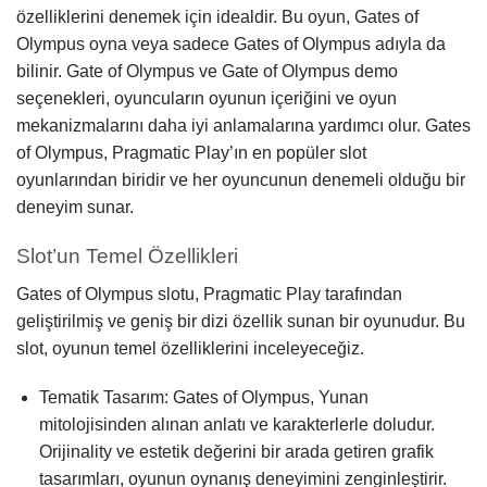
özelliklerini denemek için idealdir. Bu oyun, Gates of
Olympus oyna veya sadece Gates of Olympus adıyla da
bilinir. Gate of Olympus ve Gate of Olympus demo
seçenekleri, oyuncuların oyunun içeriğini ve oyun
mekanizmalarını daha iyi anlamalarına yardımcı olur. Gates
of Olympus, Pragmatic Play’ın en popüler slot
oyunlarından biridir ve her oyuncunun denemeli olduğu bir
deneyim sunar.
Slot’un Temel Özellikleri
Gates of Olympus slotu, Pragmatic Play tarafından
geliştirilmiş ve geniş bir dizi özellik sunan bir oyunudur. Bu
slot, oyunun temel özelliklerini inceleyeceğiz.
Tematik Tasarım: Gates of Olympus, Yunan
mitolojisinden alınan anlatı ve karakterlerle doludur.
Orijinality ve estetik değerini bir arada getiren grafik
tasarımları, oyunun oynanış deneyimini zenginleştirir.