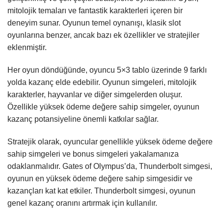
mitolojik temaları ve fantastik karakterleri içeren bir
deneyim sunar. Oyunun temel oynanışı, klasik slot
oyunlarına benzer, ancak bazı ek özellikler ve stratejiler
eklenmiştir.
Her oyun döndüğünde, oyuncu 5×3 tablo üzerinde 9 farklı
yolda kazanç elde edebilir. Oyunun simgeleri, mitolojik
karakterler, hayvanlar ve diğer simgelerden oluşur.
Özellikle yüksek ödeme değere sahip simgeler, oyunun
kazanç potansiyeline önemli katkılar sağlar.
Stratejik olarak, oyuncular genellikle yüksek ödeme değere
sahip simgeleri ve bonus simgeleri yakalamanıza
odaklanmalıdır. Gates of Olympus’da, Thunderbolt simgesi,
oyunun en yüksek ödeme değere sahip simgesidir ve
kazançları kat kat etkiler. Thunderbolt simgesi, oyunun
genel kazanç oranını artırmak için kullanılır.