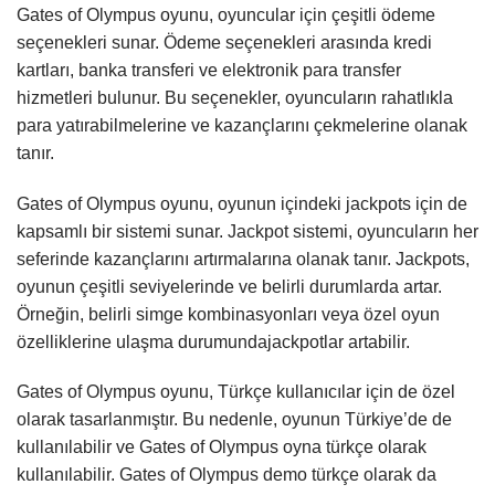
Gates of Olympus oyunu, oyuncular için çeşitli ödeme
seçenekleri sunar. Ödeme seçenekleri arasında kredi
kartları, banka transferi ve elektronik para transfer
hizmetleri bulunur. Bu seçenekler, oyuncuların rahatlıkla
para yatırabilmelerine ve kazançlarını çekmelerine olanak
tanır.
Gates of Olympus oyunu, oyunun içindeki jackpots için de
kapsamlı bir sistemi sunar. Jackpot sistemi, oyuncuların her
seferinde kazançlarını artırmalarına olanak tanır. Jackpots,
oyunun çeşitli seviyelerinde ve belirli durumlarda artar.
Örneğin, belirli simge kombinasyonları veya özel oyun
özelliklerine ulaşma durumundajackpotlar artabilir.
Gates of Olympus oyunu, Türkçe kullanıcılar için de özel
olarak tasarlanmıştır. Bu nedenle, oyunun Türkiye’de de
kullanılabilir ve Gates of Olympus oyna türkçe olarak
kullanılabilir. Gates of Olympus demo türkçe olarak da