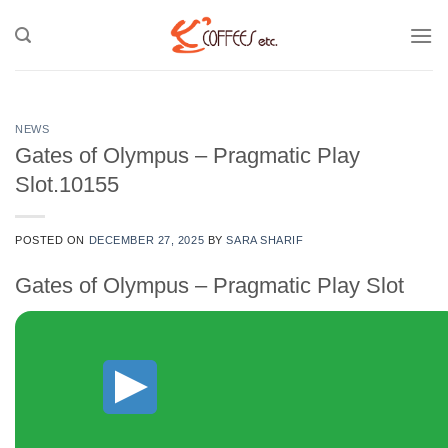
Skip
to
content
NEWS
Gates of Olympus – Pragmatic Play
Slot.10155
POSTED ON
DECEMBER 27, 2025
BY
SARA SHARIF
Gates of Olympus – Pragmatic Play Slot