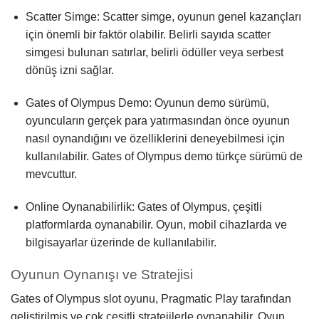
Scatter Simge: Scatter simge, oyunun genel kazançları
için önemli bir faktör olabilir. Belirli sayıda scatter
simgesi bulunan satırlar, belirli ödüller veya serbest
dönüş izni sağlar.
Gates of Olympus Demo: Oyunun demo sürümü,
oyuncuların gerçek para yatırmasından önce oyunun
nasıl oynandığını ve özelliklerini deneyebilmesi için
kullanılabilir. Gates of Olympus demo türkçe sürümü de
mevcuttur.
Online Oynanabilirlik: Gates of Olympus, çeşitli
platformlarda oynanabilir. Oyun, mobil cihazlarda ve
bilgisayarlar üzerinde de kullanılabilir.
Oyunun Oynanışı ve Stratejisi
Gates of Olympus slot oyunu, Pragmatic Play tarafından
geliştirilmiş ve çok çeşitli stratejilerle oynanabilir. Oyun,