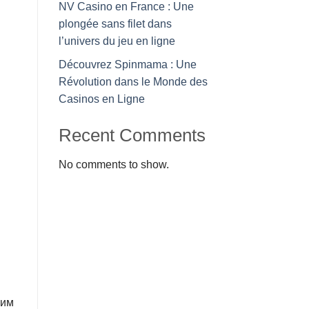
NV Casino en France : Une
plongée sans filet dans
l’univers du jeu en ligne
Découvrez Spinmama : Une
Révolution dans le Monde des
Casinos en Ligne
Recent Comments
No comments to show.
рим