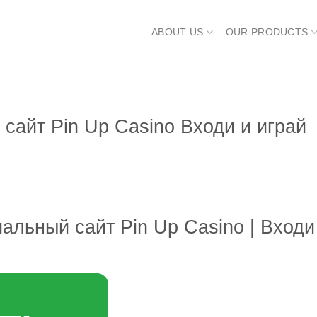
ABOUT US
OUR PRODUCTS
сайт Pin Up Casino Входи и играй
альный сайт Pin Up Casino | Входи