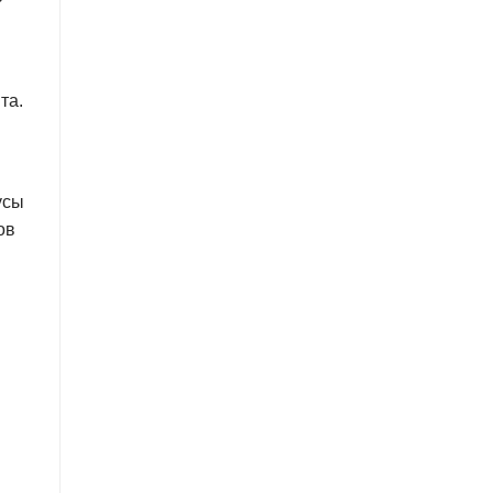
та.
усы
ов