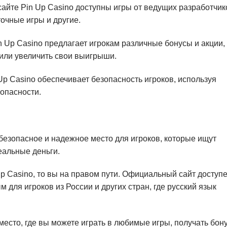
сайте Pin Up Casino доступны игры от ведущих разработчик
точные игры и другие.
n Up Casino предлагает игрокам различные бонусы и акции,
 или увеличить свои выигрыши.
Up Casino обеспечивает безопасность игроков, используя
опасности.
безопасное и надежное место для игроков, которые ищут
еальные деньги.
p Casino, то вы на правом пути. Официальный сайт доступ
м для игроков из России и других стран, где русский язык
место, где вы можете играть в любимые игры, получать бон