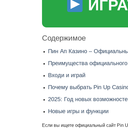
ИГРА
Содержимое
Пин Ап Казино – Официальный
Преимущества официального 
Входи и играй
Почему выбрать Pin Up Casin
2025: Год новых возможносте
Новые игры и функции
Если вы ищете официальный сайт Pin Up