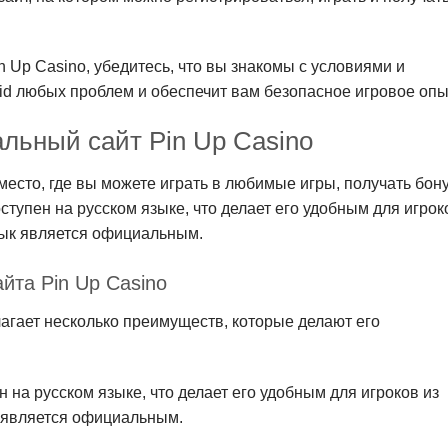
n Up Casino, убедитесь, что вы знакомы с условиями и
id любых проблем и обеспечит вам безопасное игровое опы
льный сайт Pin Up Casino
место, где вы можете играть в любимые игры, получать бон
ступен на русском языке, что делает его удобным для игрок
язык является официальным.
йта Pin Up Casino
агает несколько преимуществ, которые делают его
н на русском языке, что делает его удобным для игроков из
ык является официальным.