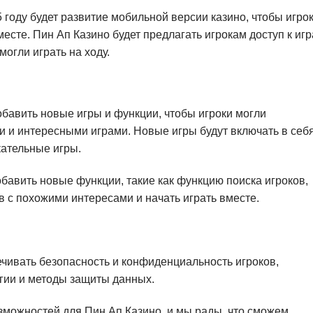
году будет развитие мобильной версии казино, чтобы игро
есте. Пин Ап Казино будет предлагать игрокам доступ к иг
огли играть на ходу.
обавить новые игры и функции, чтобы игроки могли
 и интересными играми. Новые игры будут включать в себ
кательные игры.
обавить новые функции, такие как функцию поиска игроков,
в с похожими интересами и начать играть вместе.
ечивать безопасность и конфиденциальность игроков,
гии и методы защиты данных.
озможностей для Пин Ап Казино, и мы рады, что сможем