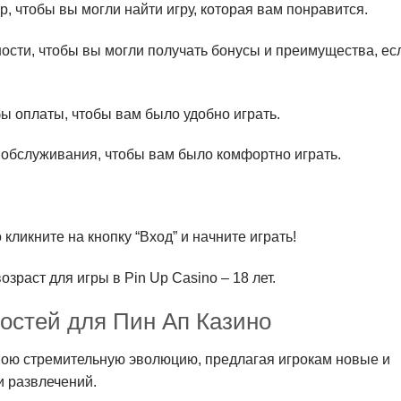
, чтобы вы могли найти игру, которая вам понравится.
ости, чтобы вы могли получать бонусы и преимущества, ес
ы оплаты, чтобы вам было удобно играть.
 обслуживания, чтобы вам было комфортно играть.
 кликните на кнопку “Вход” и начните играть!
раст для игры в Pin Up Casino – 18 лет.
ностей для Пин Ап Казино
ою стремительную эволюцию, предлагая игрокам новые и
 развлечений.