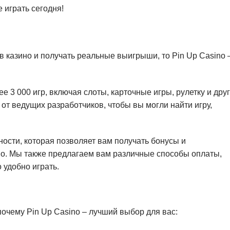
 играть сегодня!
 в казино и получать реальные выигрыши, то Pin Up Casino 
е 3 000 игр, включая слоты, карточные игры, рулетку и друг
т ведущих разработчиков, чтобы вы могли найти игру,
ности, которая позволяет вам получать бонусы и
но. Мы также предлагаем вам различные способы оплаты,
 удобно играть.
очему Pin Up Casino – лучший выбор для вас: