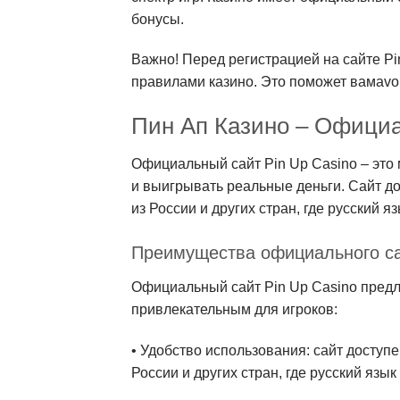
бонусы.
Важно! Перед регистрацией на сайте Pi
правилами казино. Это поможет вамavo
Пин Ап Казино – Официа
Официальный сайт Pin Up Casino – это 
и выигрывать реальные деньги. Сайт до
из России и других стран, где русский 
Преимущества официального са
Официальный сайт Pin Up Casino предл
привлекательным для игроков:
• Удобство использования: сайт доступе
России и других стран, где русский яз