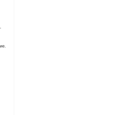
–
ие.