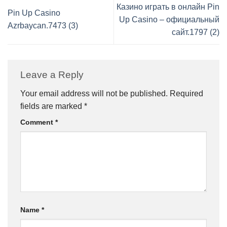
Казино играть в онлайн Pin
Pin Up Casino
Up Casino – официальный
Azrbaycan.7473 (3)
сайт.1797 (2)
Leave a Reply
Your email address will not be published.
Required
fields are marked
*
Comment
*
Name
*