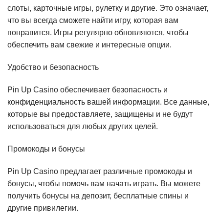
слоты, карточные игры, рулетку и другие. Это означает,
что вы всегда сможете найти игру, которая вам
понравится. Игры регулярно обновляются, чтобы
обеспечить вам свежие и интересные опции.
Удобство и безопасность
Pin Up Casino обеспечивает безопасность и
конфиденциальность вашей информации. Все данные,
которые вы предоставляете, защищены и не будут
использоваться для любых других целей.
Промокоды и бонусы
Pin Up Casino предлагает различные промокоды и
бонусы, чтобы помочь вам начать играть. Вы можете
получить бонусы на депозит, бесплатные спины и
другие привилегии.