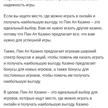
надежность игры.
Если вы ищете место, где можно играть в онлайн и
получать наибольшую выгоду, то Пин Ап Казино – это
идеальный выбор. Вам не нужно искать другие казино,
потому что Пин Ап Казино предлагает все, что вам
нужно для успешной игры.
Также, Пин Ап Казино предлагает игрокам широкий
спектр бонусов и акций, чтобы помочь им начать играть
и получать наибольшую выгоду. Казино предлагает
бонусы для новых игроков, а также бонусы для
постоянных игроков, чтобы помочь им получать
наибольшую выгоду.
В целом, Пин Ап Казино – это идеальный выбор для
игроков, которые ищут место, где можно играть в
онлайн и получать наибольшую выгоду. Казино