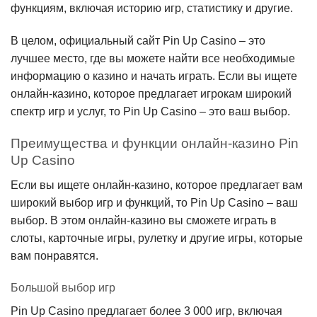
функциям, включая историю игр, статистику и другие.
В целом, официальный сайт Pin Up Casino – это
лучшее место, где вы можете найти все необходимые
информацию о казино и начать играть. Если вы ищете
онлайн-казино, которое предлагает игрокам широкий
спектр игр и услуг, то Pin Up Casino – это ваш выбор.
Преимущества и функции онлайн-казино Pin
Up Casino
Если вы ищете онлайн-казино, которое предлагает вам
широкий выбор игр и функций, то Pin Up Casino – ваш
выбор. В этом онлайн-казино вы сможете играть в
слоты, карточные игры, рулетку и другие игры, которые
вам понравятся.
Большой выбор игр
Pin Up Casino предлагает более 3 000 игр, включая