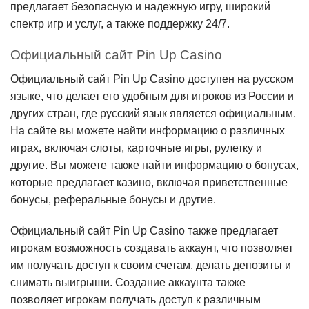
предлагает безопасную и надежную игру, широкий
спектр игр и услуг, а также поддержку 24/7.
Официальный сайт Pin Up Casino
Официальный сайт Pin Up Casino доступен на русском
языке, что делает его удобным для игроков из России и
других стран, где русский язык является официальным.
На сайте вы можете найти информацию о различных
играх, включая слоты, карточные игры, рулетку и
другие. Вы можете также найти информацию о бонусах,
которые предлагает казино, включая приветственные
бонусы, реферальные бонусы и другие.
Официальный сайт Pin Up Casino также предлагает
игрокам возможность создавать аккаунт, что позволяет
им получать доступ к своим счетам, делать депозиты и
снимать выигрыши. Создание аккаунта также
позволяет игрокам получать доступ к различным