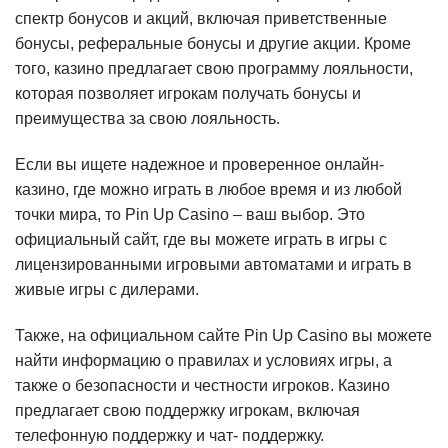
спектр бонусов и акций, включая приветственные
бонусы, реферальные бонусы и другие акции. Кроме
того, казино предлагает свою программу лояльности,
которая позволяет игрокам получать бонусы и
преимущества за свою лояльность.
Если вы ищете надежное и проверенное онлайн-
казино, где можно играть в любое время и из любой
точки мира, то Pin Up Casino – ваш выбор. Это
официальный сайт, где вы можете играть в игры с
лицензированными игровыми автоматами и играть в
живые игры с дилерами.
Также, на официальном сайте Pin Up Casino вы можете
найти информацию о правилах и условиях игры, а
также о безопасности и честности игроков. Казино
предлагает свою поддержку игрокам, включая
телефонную поддержку и чат- поддержку.