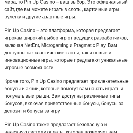
мира, то Pin Up Casino – ваш выбор. Это официальный
сайт, где вы можете играть в слоты, карточные игры,
рулетку и другие азартные игры.
Pin Up Casino – это платформа, которая предлагает
игрокам широкий выбор игр от ведущих разработчиков,
включая NetEnt, Microgaming и Pragmatic Play. Вам
доступны как классические слоты, так и новые и
инновационные игры, которые предлагают уникальные
игровые возможности.
Кроме того, Pin Up Casino предлагает привлекательные
бонусы и акции, которые помогут вам начать играть и
получать выигрыши. Вам доступны различные типы
бонусов, включая приветственные бонусы, бонусы за
депозит и бонусы за игру.
Pin Up Casino также предлагает безопасную и
надежную систему оплаты, которая позволяет вам