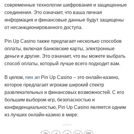
современные технологии шифрования и защищенные
соединения. Это означает, что ваша личная
информация и финансовые данные будут защищены
от несанкционированного доступа.
Pin Up Casino также предлагает несколько способов
оплаты, включая банковские карты, электронные
деньги и другие. Это означает, что вы можете выбрать
способ оплаты, который лучше всего подходит вам.
В целом,
пин ап
Pin Up Casino – это онлайн-казино,
которое предлагает игрокам широкий спектр
развлекательных и финансовых возможностей. С его
большим выбором игр, безопасностью и
конфиденциальностью, Pin Up Casino является одним
из лучших онлайн-казино в мире.