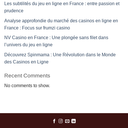
Les subtilités du jeu en ligne en France : entre passion et
prudence
Analyse approfondie du marché des casinos en ligne en
France : Focus sur frumzi casino
NV Casino en France : Une plongée sans filet dans
l’univers du jeu en ligne
Découvrez Spinmama : Une Révolution dans le Monde
des Casinos en Ligne
Recent Comments
No comments to show.