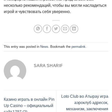
несколько рекомендаций, чтобы вы могли насладиться
игрой и чувствовать себя уверенно.
This entry was posted in
News
. Bookmark the
permalink
.
SARA SHARIF
Loto Club во Атырау игра
Казино играть в онлайн Pin
аэроклуб адресок,
Up Casino – официальный
механизм, заключения
сайт.1797 (2)