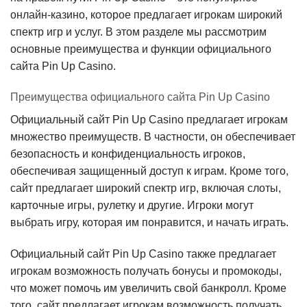
онлайн-казино, которое предлагает игрокам широкий
спектр игр и услуг. В этом разделе мы рассмотрим
основные преимущества и функции официального
сайта Pin Up Casino.
Преимущества официального сайта Pin Up Casino
Официальный сайт Pin Up Casino предлагает игрокам
множество преимуществ. В частности, он обеспечивает
безопасность и конфиденциальность игроков,
обеспечивая защищенный доступ к играм. Кроме того,
сайт предлагает широкий спектр игр, включая слоты,
карточные игры, рулетку и другие. Игроки могут
выбрать игру, которая им понравится, и начать играть.
Официальный сайт Pin Up Casino также предлагает
игрокам возможность получать бонусы и промокоды,
что может помочь им увеличить свой банкролл. Кроме
того, сайт предлагает игрокам возможность получать