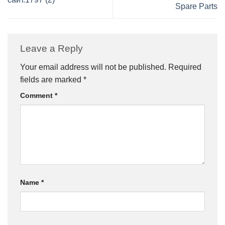
Spare Parts
Leave a Reply
Your email address will not be published.
Required
fields are marked
*
Comment
*
Name
*