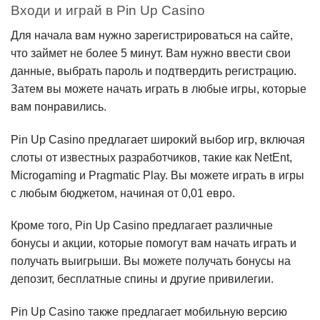
Входи и играй в Pin Up Casino
Для начала вам нужно зарегистрироваться на сайте,
что займет не более 5 минут. Вам нужно ввести свои
данные, выбрать пароль и подтвердить регистрацию.
Затем вы можете начать играть в любые игры, которые
вам понравились.
Pin Up Casino предлагает широкий выбор игр, включая
слоты от известных разработчиков, такие как NetEnt,
Microgaming и Pragmatic Play. Вы можете играть в игры
с любым бюджетом, начиная от 0,01 евро.
Кроме того, Pin Up Casino предлагает различные
бонусы и акции, которые помогут вам начать играть и
получать выигрыши. Вы можете получать бонусы на
депозит, бесплатные спины и другие привилегии.
Pin Up Casino также предлагает мобильную версию