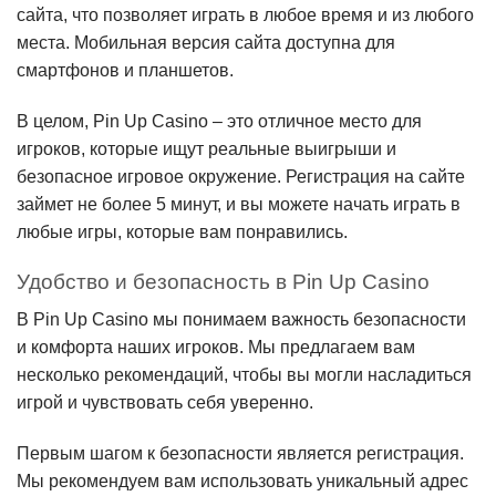
сайта, что позволяет играть в любое время и из любого
места. Мобильная версия сайта доступна для
смартфонов и планшетов.
В целом, Pin Up Casino – это отличное место для
игроков, которые ищут реальные выигрыши и
безопасное игровое окружение. Регистрация на сайте
займет не более 5 минут, и вы можете начать играть в
любые игры, которые вам понравились.
Удобство и безопасность в Pin Up Casino
В Pin Up Casino мы понимаем важность безопасности
и комфорта наших игроков. Мы предлагаем вам
несколько рекомендаций, чтобы вы могли насладиться
игрой и чувствовать себя уверенно.
Первым шагом к безопасности является регистрация.
Мы рекомендуем вам использовать уникальный адрес