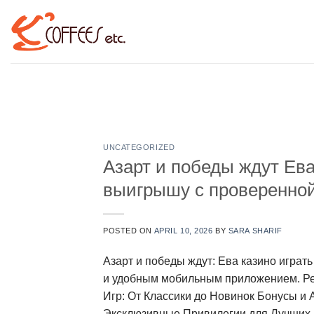
Skip
to
content
UNCATEGORIZED
Азарт и победы ждут Ева
выигрышу с проверенной
POSTED ON
APRIL 10, 2026
BY
SARA SHARIF
Азарт и победы ждут: Ева казино играт
и удобным мобильным приложением. Ре
Игр: От Классики до Новинок Бонусы и
Эксклюзивные Привилегии для Лучших 