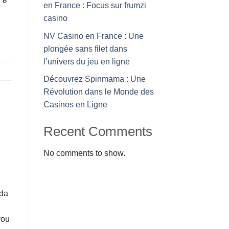
en France : Focus sur frumzi
casino
NV Casino en France : Une
plongée sans filet dans
l’univers du jeu en ligne
Découvrez Spinmama : Une
Révolution dans le Monde des
Casinos en Ligne
Recent Comments
No comments to show.
da
you