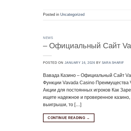
Posted in
Uncategorized
NEWS
– Официальный Сайт Vav
POSTED ON
JANUARY 16, 2026
BY
SARA SHARIF
Вавада Казино – Официальный Сайт Va
Функции Vavada Casino Преимущества V
Акции для постоянных игроков Как Заре
ищете надежное и проверенное казино,
выигрыши, то […]
CONTINUE READING
→