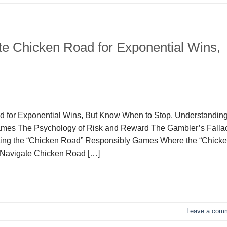
e Chicken Road for Exponential Wins,
 for Exponential Wins, But Know When to Stop. Understandin
Games The Psychology of Risk and Reward The Gambler’s Falla
ating the “Chicken Road” Responsibly Games Where the “Chick
 Navigate Chicken Road […]
Leave a com