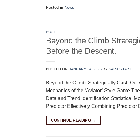
Posted in
News
POST
Beyond the Climb Strategic
Before the Descent.
POSTED ON
JANUARY 14, 2026
BY
SARA SHARIF
Beyond the Climb: Strategically Cash Out 
Mechanics of the ‘Aviator’ Style Game The
Data and Trend Identification Statistical Mo
Predictor Effectively Combining Predicto
CONTINUE READING
→