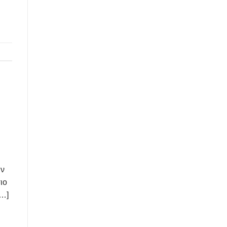
ων
ιο
[…]