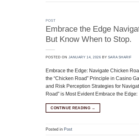
POST
Embrace the Edge Navigat
But Know When to Stop.
POSTED ON
JANUARY 14, 2026
BY
SARA SHARIF
Embrace the Edge: Navigate Chicken Road
the “Chicken Road” Principle in Casino 
and Risk Perception Strategies for Navig
Road” is Most Evident Embrace the Edge:
CONTINUE READING
→
Posted in
Post