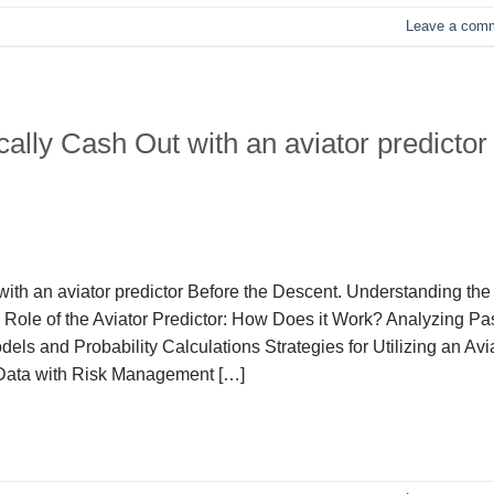
Leave a com
ally Cash Out with an aviator predictor
with an aviator predictor Before the Descent. Understanding the
 Role of the Aviator Predictor: How Does it Work? Analyzing Pa
dels and Probability Calculations Strategies for Utilizing an Avi
r Data with Risk Management […]