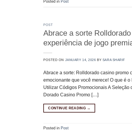
Posted in
Post
POST
Abrace a sorte Rolldorad
experiência de jogo prem
POSTED ON
JANUARY 14, 2026
BY
SARA SHARIF
Abrace a sorte: Rolldorado casino promo 
emocionante que você merece! O que é o 
Utilizar Códigos Promocionais A Seleção 
Dorado Casino Promo […]
CONTINUE READING
→
Posted in
Post